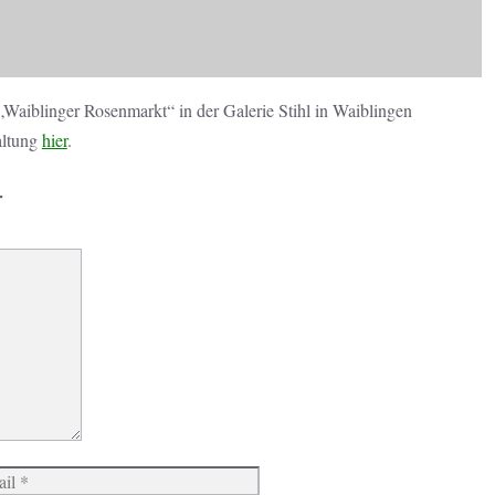
aiblinger Rosenmarkt“ in der Galerie Stihl in Waiblingen
altung
hier
.
r
Website