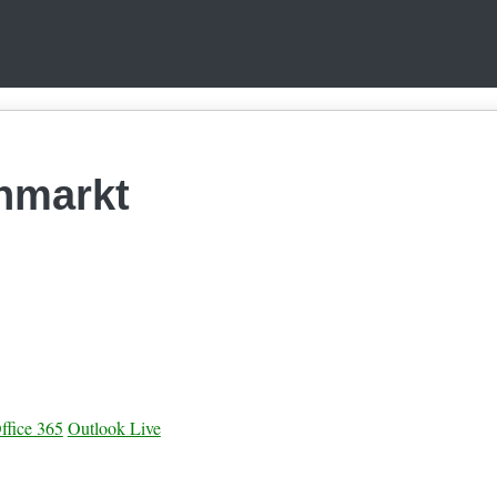
nmarkt
ffice 365
Outlook Live