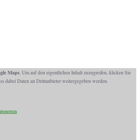
gle Maps
. Um auf den eigentlichen Inhalt zuzugreifen, klicken Sie
dass dabei Daten an Drittanbieter weitergegeben werden.
ntsperren