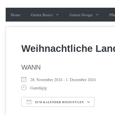
Zum
Inhalt
Home
Garten Basics
Garten Design
Pfl
springen
Weihnachtliche Lan
WANN
28. November 2024 - 1. Dezember 2024
Ganztägig
ZUM KALENDER HINZUFÜGEN
ICS herunterladen
Google Kalender
iCalendar
Office 365
Outlook Live