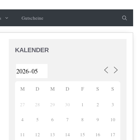
s
Gutscheine
KALENDER
M
D
M
D
F
S
S
27
28
29
30
1
2
3
4
5
6
7
8
9
10
11
12
13
14
15
16
17