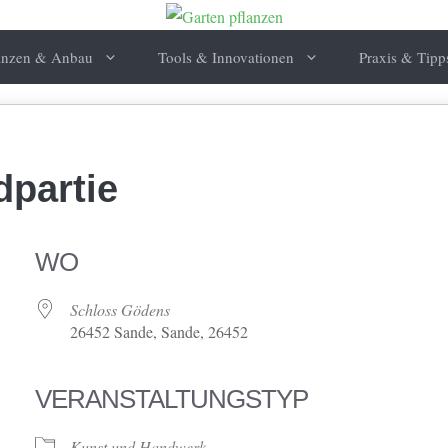
anzen & Anbau
Tools & Innovationen
Praxis & Tipp
dpartie
WO
Schloss Gödens
26452 Sande, Sande, 26452
VERANSTALTUNGSTYP
Kunst und Handwerk