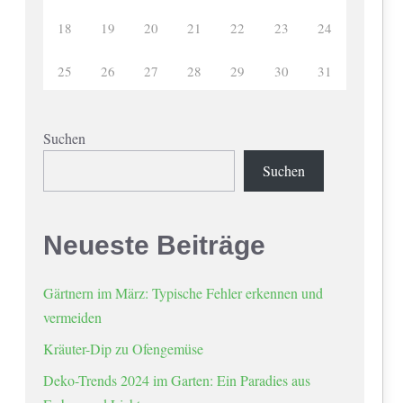
18
19
20
21
22
23
24
25
26
27
28
29
30
31
Suchen
Suchen
Neueste Beiträge
Gärtnern im März: Typische Fehler erkennen und
vermeiden
Kräuter-Dip zu Ofengemüse
Deko-Trends 2024 im Garten: Ein Paradies aus