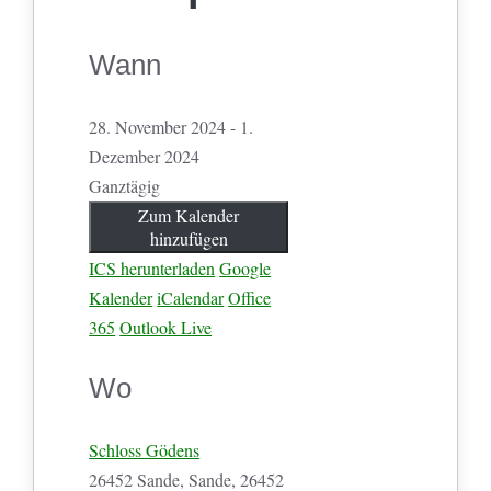
Wann
28. November 2024 - 1.
Dezember 2024
Ganztägig
Zum Kalender
hinzufügen
ICS herunterladen
Google
Kalender
iCalendar
Office
365
Outlook Live
Wo
Schloss Gödens
26452 Sande, Sande, 26452