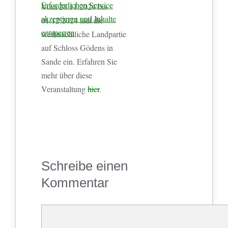
Erforderlichen Service
Vom 28.11.2024 bis
akzeptieren und Inhalte
01.12.2024 lädt die
entsperren
weihnachtliche Landpartie
auf Schloss Gödens in
Sande ein. Erfahren Sie
mehr über diese
Veranstaltung
hier
.
Schreibe einen
Kommentar
Kommentar