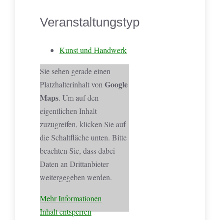
Veranstaltungstyp
Kunst und Handwerk
Sie sehen gerade einen
Google
Platzhalterinhalt von
Maps
. Um auf den
eigentlichen Inhalt
zuzugreifen, klicken Sie auf
die Schaltfläche unten. Bitte
beachten Sie, dass dabei
Daten an Drittanbieter
weitergegeben werden.
Mehr Informationen
Inhalt entsperren