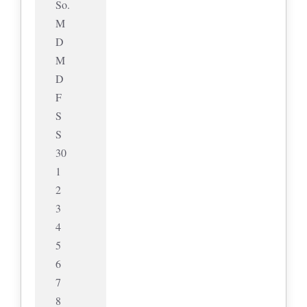
So.
M
D
M
D
F
S
S
30
1
2
3
4
5
6
7
8