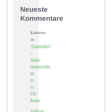
Neueste
Kommentare
Katharina
zu
*Gastartikel*
–
Akku-
Gartengeräte
im
D-
A-
CH
Raum
Volkmar