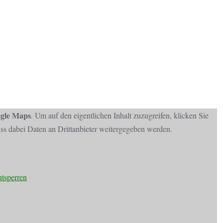
gle Maps
. Um auf den eigentlichen Inhalt zuzugreifen, klicken Sie
dass dabei Daten an Drittanbieter weitergegeben werden.
ntsperren