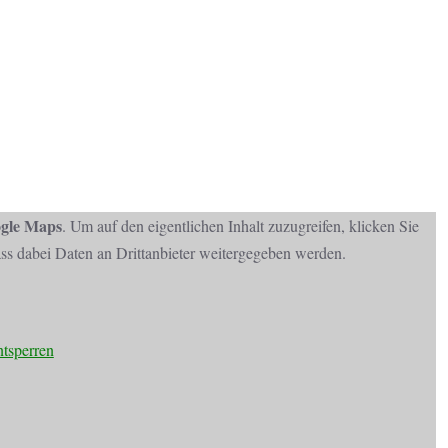
gle Maps
. Um auf den eigentlichen Inhalt zuzugreifen, klicken Sie
dass dabei Daten an Drittanbieter weitergegeben werden.
ntsperren