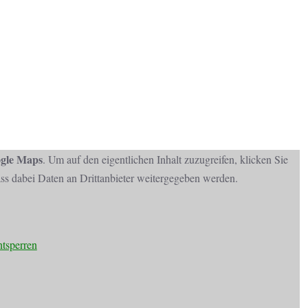
gle Maps
. Um auf den eigentlichen Inhalt zuzugreifen, klicken Sie
dass dabei Daten an Drittanbieter weitergegeben werden.
ntsperren