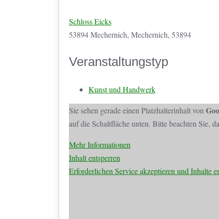
Schloss Eicks
53894 Mechernich, Mechernich, 53894
Veranstaltungstyp
Kunst und Handwerk
Goo
Sie sehen gerade einen Platzhalterinhalt von
auf die Schaltfläche unten. Bitte beachten Sie, 
Mehr Informationen
Inhalt entsperren
Erforderlichen Service akzeptieren und Inhalte e