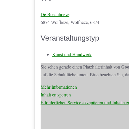
De Boschhoeve
6874 Wolfheze, Wolfheze, 6874
Veranstaltungstyp
Kunst und Handwerk
Goo
Sie sehen gerade einen Platzhalterinhalt von
auf die Schaltfläche unten. Bitte beachten Sie, 
Mehr Informationen
Inhalt entsperren
Erforderlichen Service akzeptieren und Inhalte e