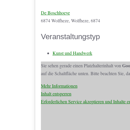
De Boschhoeve
6874 Wolfheze, Wolfheze, 6874
Veranstaltungstyp
Kunst und Handwerk
Goo
Sie sehen gerade einen Platzhalterinhalt von
auf die Schaltfläche unten. Bitte beachten Sie, 
Mehr Informationen
Inhalt entsperren
Erforderlichen Service akzeptieren und Inhalte e