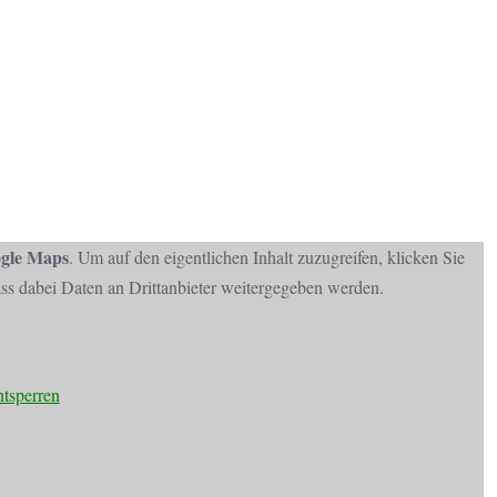
gle Maps
. Um auf den eigentlichen Inhalt zuzugreifen, klicken Sie
dass dabei Daten an Drittanbieter weitergegeben werden.
ntsperren