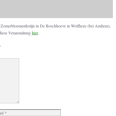
 Zomerbloemenfestijn in De Boschhoeve in Wolfheze (bei Arnhem),
diese Veranstaltung
hier
.
r
Website