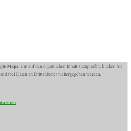
gle Maps
. Um auf den eigentlichen Inhalt zuzugreifen, klicken Sie
dass dabei Daten an Drittanbieter weitergegeben werden.
ntsperren