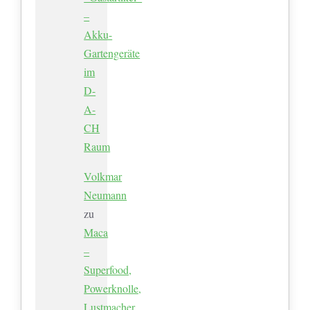
–
Akku-
Gartengeräte
im
D-
A-
CH
Raum
Volkmar
Neumann
zu
Maca
–
Superfood,
Powerknolle,
Lustmacher