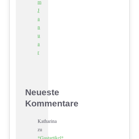
m
J
a
n
u
a
r
Neueste
Kommentare
Katharina
zu
*Gastartikel*