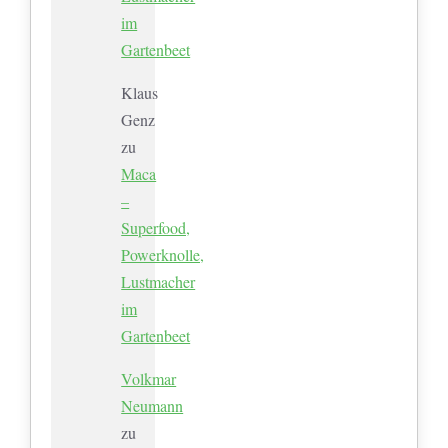
im
Gartenbeet
Klaus
Genz
zu
Maca
–
Superfood,
Powerknolle,
Lustmacher
im
Gartenbeet
Volkmar
Neumann
zu