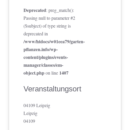
Deprecated
: preg_match():
Passing null to parameter #2
($subject) of type string is
deprecated in
/www/htdocs/w01eea79/garten-
pflanzen.info/wp-
content/plugins/events-
manager/classes/em-
object.php
1407
on line
Veranstaltungsort
04109 Leipzig
Leipzig
04109