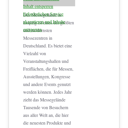
Inhalt entsperren
Erforderlichen Service
Das Messegelände in
akzeptieren und Inhalte
Leipzig ist eines der größten
entsperren
und modernsten
Messezentren in
Deutschland. Es bietet eine
Vielzahl von
Veranstaltungshallen und
Freiflächen, die für Messen,
Ausstellungen, Kongresse
und andere Events genutzt
werden können. Jedes Jahr
zieht das Messegelände
Tausende von Besuchern
aus aller Welt an, die hier
die neuesten Produkte und