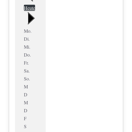
Heute
Mo.
Di.
Mi.
Do.
Fr.
Sa.
So.
M
D
M
D
F
S