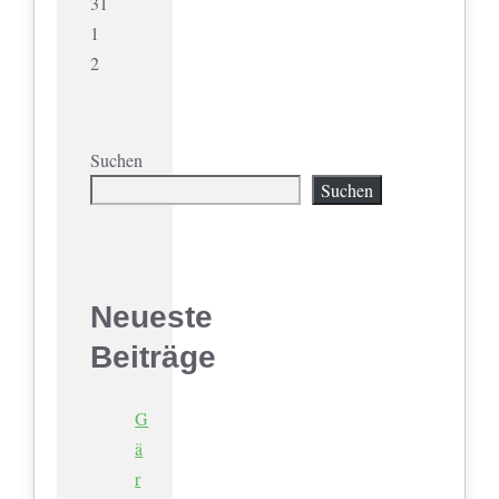
31
1
2
Suchen
Suchen
Neueste
Beiträge
G
ä
r