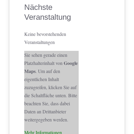
Nächste
Veranstaltung
Keine bevorstehenden
Veranstaltungen
Sie sehen gerade einen
Google
Platzhalterinhalt von
Maps
. Um auf den
eigentlichen Inhalt
zuzugreifen, klicken Sie auf
die Schaltfläche unten. Bitte
beachten Sie, dass dabei
Daten an Drittanbieter
weitergegeben werden.
Mehr Informationen