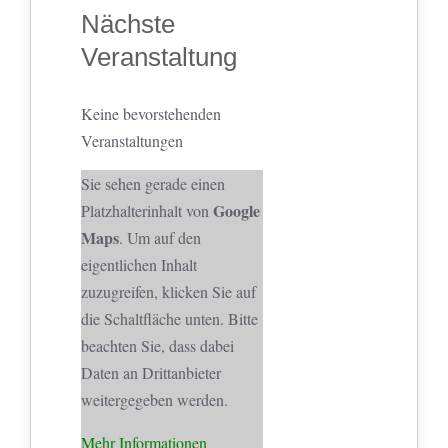
Nächste
Veranstaltung
Keine bevorstehenden
Veranstaltungen
Sie sehen gerade einen
Google
Platzhalterinhalt von
Maps
. Um auf den
eigentlichen Inhalt
zuzugreifen, klicken Sie auf
die Schaltfläche unten. Bitte
beachten Sie, dass dabei
Daten an Drittanbieter
weitergegeben werden.
Mehr Informationen