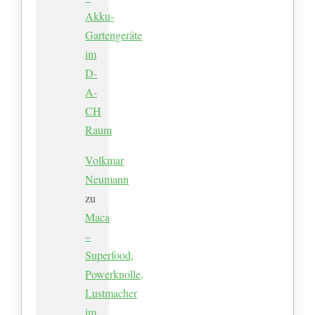
Akku-
Gartengeräte
im
D-
A-
CH
Raum
Volkmar
Neumann
zu
Maca
–
Superfood,
Powerknolle,
Lustmacher
im