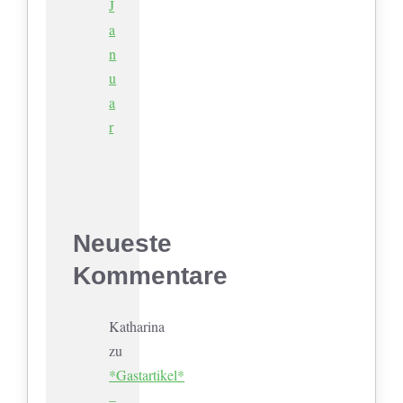
J
a
n
u
a
r
Neueste
Kommentare
Katharina
zu
*Gastartikel*
–