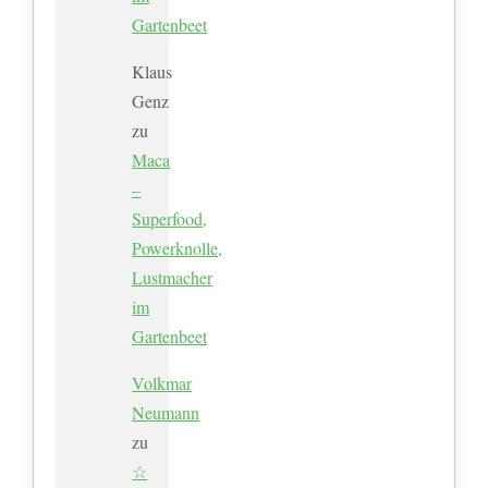
Gartenbeet
Klaus
Genz
zu
Maca
–
Superfood,
Powerknolle,
Lustmacher
im
Gartenbeet
Volkmar
Neumann
zu
☆