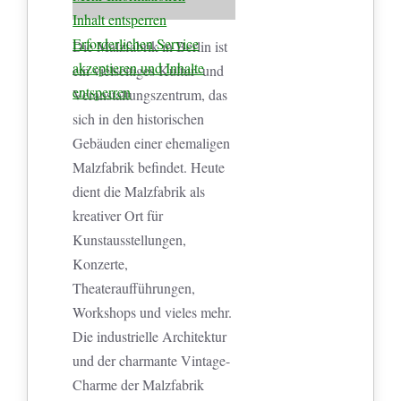
Inhalt entsperren
Erforderlichen Service
Die Malzfabrik in Berlin ist
akzeptieren und Inhalte
ein vielseitiges Kultur- und
entsperren
Veranstaltungszentrum, das
sich in den historischen
Gebäuden einer ehemaligen
Malzfabrik befindet. Heute
dient die Malzfabrik als
kreativer Ort für
Kunstausstellungen,
Konzerte,
Theateraufführungen,
Workshops und vieles mehr.
Die industrielle Architektur
und der charmante Vintage-
Charme der Malzfabrik