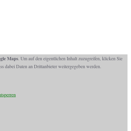
gle Maps
. Um auf den eigentlichen Inhalt zuzugreifen, klicken Sie
dass dabei Daten an Drittanbieter weitergegeben werden.
ntsperren