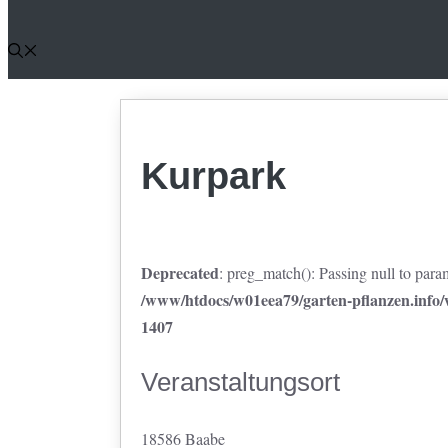
Kurpark
Deprecated
: preg_match(): Passing null to param
/www/htdocs/w01eea79/garten-pflanzen.info/w
1407
Veranstaltungsort
18586 Baabe