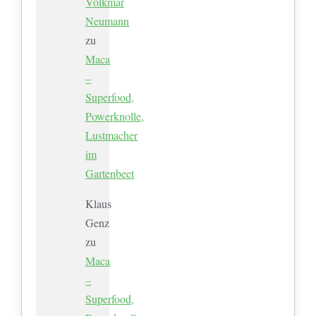
Volkmar
Neumann
zu
Maca
–
Superfood,
Powerknolle,
Lustmacher
im
Gartenbeet
Klaus
Genz
zu
Maca
–
Superfood,