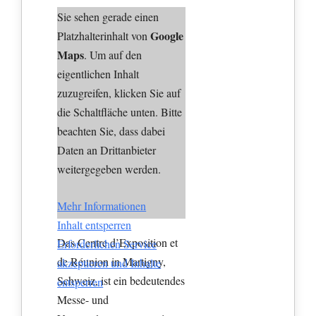
Sie sehen gerade einen
Google
Platzhalterinhalt von
Maps
. Um auf den
eigentlichen Inhalt
zuzugreifen, klicken Sie auf
die Schaltfläche unten. Bitte
beachten Sie, dass dabei
Daten an Drittanbieter
weitergegeben werden.
Mehr Informationen
Inhalt entsperren
Das Centre d’Exposition et
Erforderlichen Service
de Réunion in Martigny,
akzeptieren und Inhalte
Schweiz, ist ein bedeutendes
entsperren
Messe- und