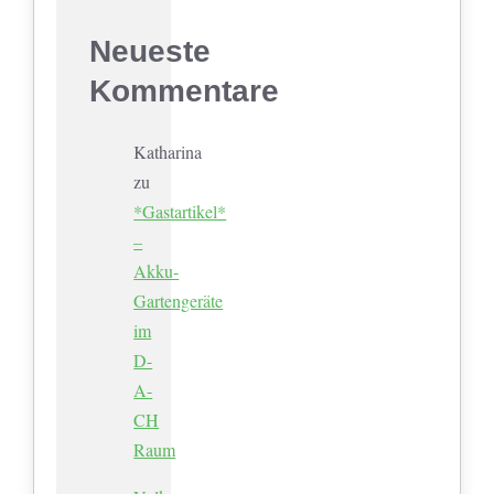
Neueste
Kommentare
Katharina
zu
*Gastartikel*
–
Akku-
Gartengeräte
im
D-
A-
CH
Raum