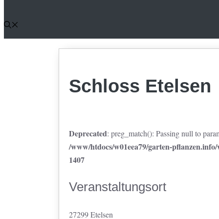
Schloss Etelsen
Deprecated
: preg_match(): Passing null to param
/www/htdocs/w01eea79/garten-pflanzen.info/w
1407
Veranstaltungsort
27299 Etelsen