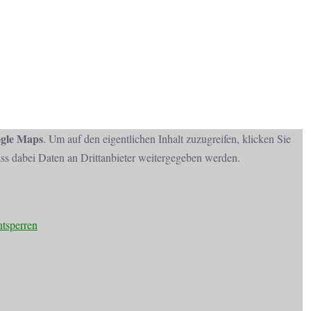
gle Maps
. Um auf den eigentlichen Inhalt zuzugreifen, klicken Sie
dass dabei Daten an Drittanbieter weitergegeben werden.
ntsperren