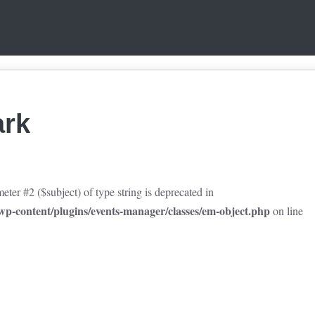
rk
eter #2 ($subject) of type string is deprecated in
p-content/plugins/events-manager/classes/em-object.php
on line