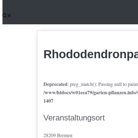
Rhododendronpa
Deprecated
: preg_match(): Passing null to param
/www/htdocs/w01eea79/garten-pflanzen.info/w
1407
Veranstaltungsort
28209 Bremen