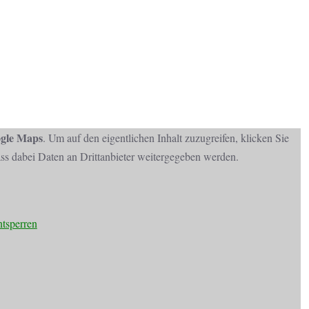
gle Maps
. Um auf den eigentlichen Inhalt zuzugreifen, klicken Sie
dass dabei Daten an Drittanbieter weitergegeben werden.
ntsperren