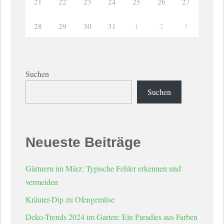
21
22
23
24
25
26
27
28
29
30
31
1
2
3
Suchen
Suchen
Neueste Beiträge
Gärtnern im März: Typische Fehler erkennen und
vermeiden
Kräuter-Dip zu Ofengemüse
Deko-Trends 2024 im Garten: Ein Paradies aus Farben