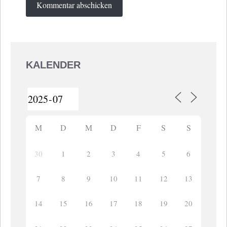
KALENDER
M
D
M
D
F
S
S
30
1
2
3
4
5
6
7
8
9
10
11
12
13
14
15
16
17
18
19
20