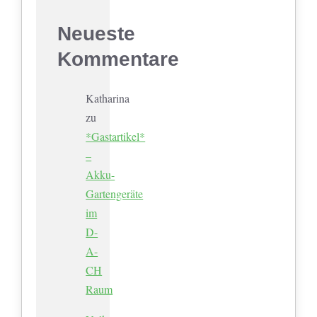
Neueste
Kommentare
Katharina
zu
*Gastartikel*
–
Akku-
Gartengeräte
im
D-
A-
CH
Raum