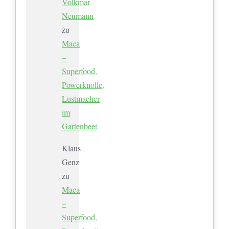
Volkmar
Neumann
zu
Maca
–
Superfood,
Powerknolle,
Lustmacher
im
Gartenbeet
Klaus
Genz
zu
Maca
–
Superfood,