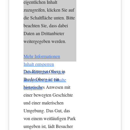
eigentlichen Inhalt
zuzugreifen, klicken Sie auf
die Schaltfläche unten. Bitte
beachten Sie, dass dabei
Daten an Drittanbieter
weitergegeben werden.
Mehr Informationen
Inhalt entsperren
Das Rittergut Oberg in
Erforderlichen Service
Ilsede-Oberg ist ein
akzeptieren und Inhalte
historisches Anwesen mit
entsperren
einer bewegten Geschichte
und einer malerischen
Umgebung. Das Gut, das
von einem weitläufigen Park
umgeben ist, lädt Besucher