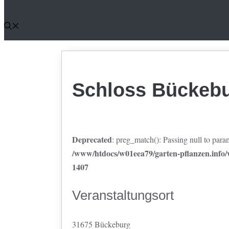
Schloss Bückeb
Deprecated
: preg_match(): Passing null to param
/www/htdocs/w01eea79/garten-pflanzen.info/w
1407
Veranstaltungsort
31675 Bückeburg