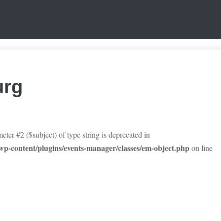
urg
eter #2 ($subject) of type string is deprecated in
p-content/plugins/events-manager/classes/em-object.php
on line