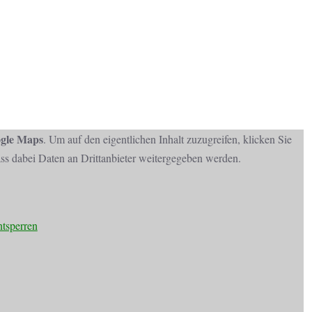
gle Maps
. Um auf den eigentlichen Inhalt zuzugreifen, klicken Sie
dass dabei Daten an Drittanbieter weitergegeben werden.
ntsperren