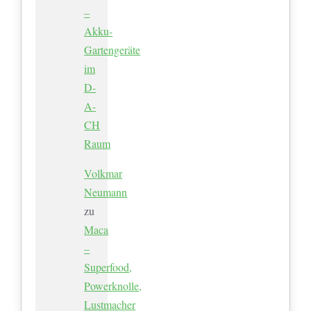
–
Akku-
Gartengeräte
im
D-
A-
CH
Raum
Volkmar
Neumann
zu
Maca
–
Superfood,
Powerknolle,
Lustmacher