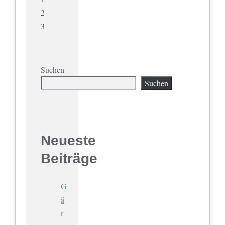
2
3
Suchen
Suchen
Neueste
Beiträge
G
ä
r