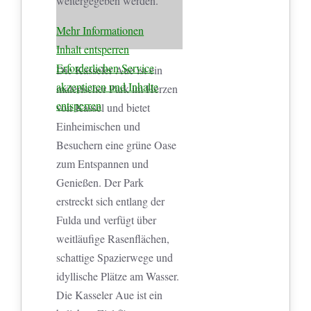
weitergegeben werden.
Mehr Informationen
Inhalt entsperren
Erforderlichen Service
Die Kasseler Aue ist ein
akzeptieren und Inhalte
malerischer Park im Herzen
entsperren
von Kassel und bietet
Einheimischen und
Besuchern eine grüne Oase
zum Entspannen und
Genießen. Der Park
erstreckt sich entlang der
Fulda und verfügt über
weitläufige Rasenflächen,
schattige Spazierwege und
idyllische Plätze am Wasser.
Die Kasseler Aue ist ein