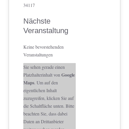
34117
Nächste
Veranstaltung
Keine bevorstehenden
Veranstaltungen
Sie sehen gerade einen
Google
Platzhalterinhalt von
Maps
. Um auf den
eigentlichen Inhalt
zuzugreifen, klicken Sie auf
die Schaltfläche unten. Bitte
beachten Sie, dass dabei
Daten an Drittanbieter