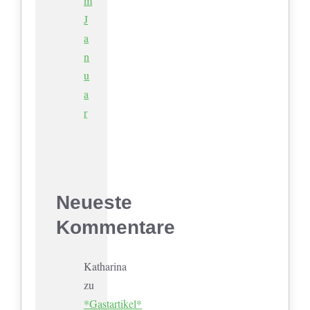
m
J
a
n
u
a
r
Neueste
Kommentare
Katharina
zu
*Gastartikel*