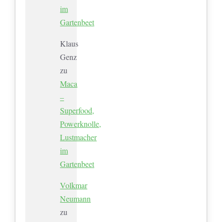
im
Gartenbeet
Klaus
Genz
zu
Maca
–
Superfood,
Powerknolle,
Lustmacher
im
Gartenbeet
Volkmar
Neumann
zu