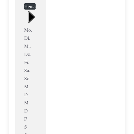
Heute
Mo.
Di.
Mi.
Do.
Fr.
Sa.
So.
M
D
M
D
F
S