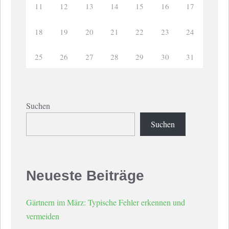
11
12
13
14
15
16
17
18
19
20
21
22
23
24
25
26
27
28
29
30
31
Suchen
Suchen
Neueste Beiträge
Gärtnern im März: Typische Fehler erkennen und
vermeiden