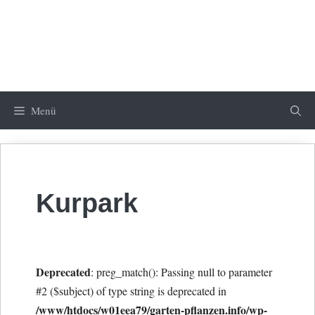
Menü
Kurpark
Deprecated
: preg_match(): Passing null to parameter
#2 ($subject) of type string is deprecated in
/www/htdocs/w01eea79/garten-pflanzen.info/wp-