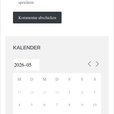
speichern.
KALENDER
M
D
M
D
F
S
S
27
28
29
30
1
2
3
4
5
6
7
8
9
10