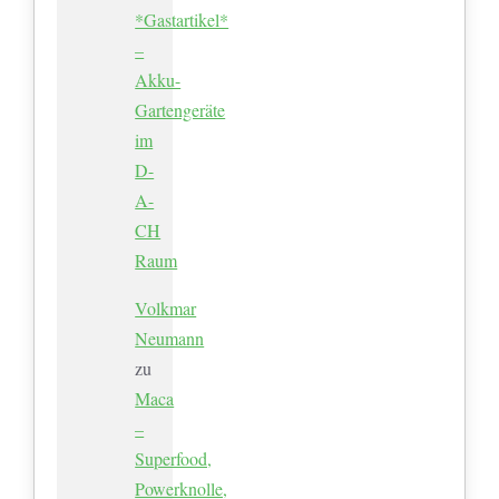
*Gastartikel*
–
Akku-
Gartengeräte
im
D-
A-
CH
Raum
Volkmar
Neumann
zu
Maca
–
Superfood,
Powerknolle,