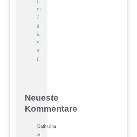
i
m
J
a
n
u
a
r
Neueste
Kommentare
Katharina
zu