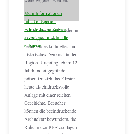
weitergegeben werden.
Mehr Informationen
Inhalt entsperren
Erforderlichen Service
Das Kloster Knechtsteden in
akzeptieren und Inhalte
Dormagen ist ein
entsperren
bedeutendes kulturelles und
historisches Denkmal in der
Region. Ursprünglich im 12.
Jahrhundert gegründet,
präsentiert sich das Kloster
heute als eindrucksvolle
Anlage mit einer reichen
Geschichte. Besucher
können die beeindruckende
Architektur bewundern, die
Ruhe in den Klosteranlagen