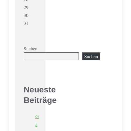
29
30
31
Suchen
Suchen
Neueste
Beiträge
G
ä