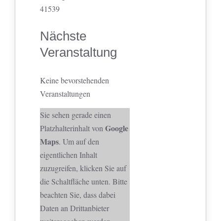
41539
Nächste
Veranstaltung
Keine bevorstehenden
Veranstaltungen
Sie sehen gerade einen
Google
Platzhalterinhalt von
Maps
. Um auf den
eigentlichen Inhalt
zuzugreifen, klicken Sie auf
die Schaltfläche unten. Bitte
beachten Sie, dass dabei
Daten an Drittanbieter