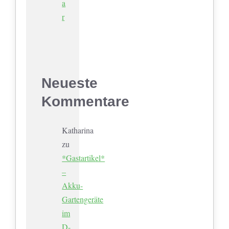
a
r
Neueste
Kommentare
Katharina
zu
*Gastartikel*
–
Akku-
Gartengeräte
im
D-