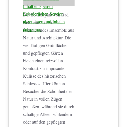
Inhalt entsperren
Erforderlichen Service
Der Schlosspark von Bad
akzeptieren und Inhalte
Bentheim ist ein
entsperren
faszinierendes Ensemble aus
Natur und Architektur. Die
weitläufigen Grünflächen
und gepflegten Gärten
bieten einen reizvollen
Kontrast zur imposanten
Kulisse des historischen
Schlosses. Hier können
Besucher die Schönheit der
Natur in vollen Zügen
genießen, während sie durch
schattige Alleen schlendern
oder auf den gepflegten