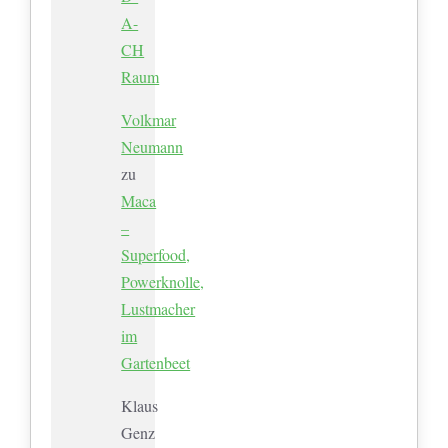
A-
CH
Raum
Volkmar
Neumann
zu
Maca
–
Superfood,
Powerknolle,
Lustmacher
im
Gartenbeet
Klaus
Genz