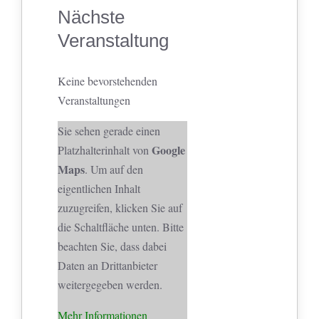
Nächste
Veranstaltung
Keine bevorstehenden
Veranstaltungen
Sie sehen gerade einen
Google
Platzhalterinhalt von
Maps
. Um auf den
eigentlichen Inhalt
zuzugreifen, klicken Sie auf
die Schaltfläche unten. Bitte
beachten Sie, dass dabei
Daten an Drittanbieter
weitergegeben werden.
Mehr Informationen