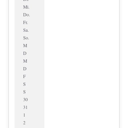
Mi.
Do.
Fr.
Sa.
So.
M
D
M
D
F
S
S
30
31
1
2