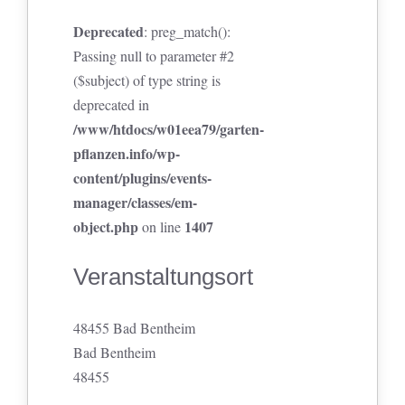
Deprecated
: preg_match():
Passing null to parameter #2
($subject) of type string is
deprecated in
/www/htdocs/w01eea79/garten-
pflanzen.info/wp-
content/plugins/events-
manager/classes/em-
object.php
1407
on line
Veranstaltungsort
48455 Bad Bentheim
Bad Bentheim
48455