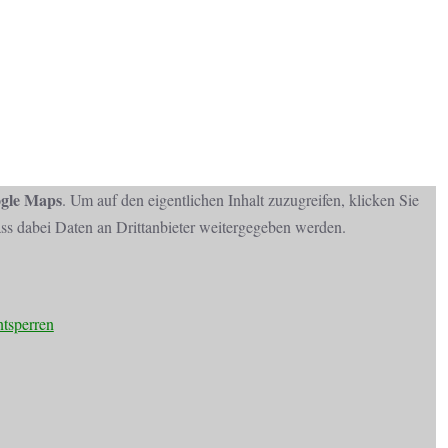
gle Maps
. Um auf den eigentlichen Inhalt zuzugreifen, klicken Sie
dass dabei Daten an Drittanbieter weitergegeben werden.
ntsperren