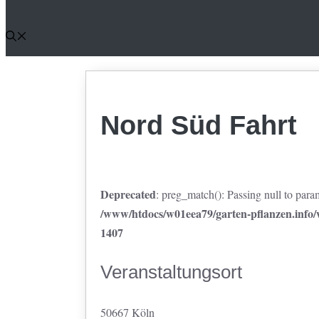
Nord Süd Fahrt
Deprecated
: preg_match(): Passing null to param
/www/htdocs/w01eea79/garten-pflanzen.info/w
1407
Veranstaltungsort
50667 Köln