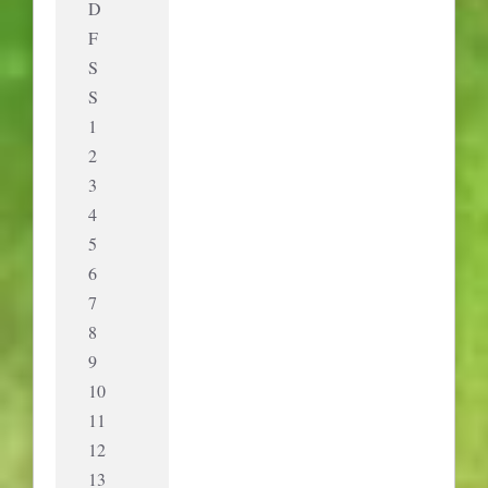
D
F
S
S
1
2
3
4
5
6
7
8
9
10
11
12
13