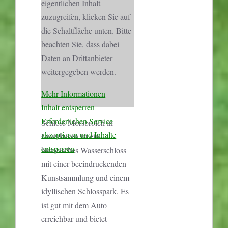
eigentlichen Inhalt
zuzugreifen, klicken Sie auf
die Schaltfläche unten. Bitte
beachten Sie, dass dabei
Daten an Drittanbieter
weitergegeben werden.
Mehr Informationen
Inhalt entsperren
Erforderlichen Service
Schloss Morsbroich in
akzeptieren und Inhalte
Leverkusen ist ein
entsperren
historisches Wasserschloss
mit einer beeindruckenden
Kunstsammlung und einem
idyllischen Schlosspark. Es
ist gut mit dem Auto
erreichbar und bietet