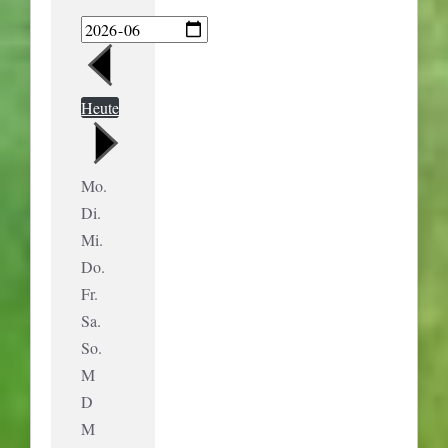
Heute
Mo.
Di.
Mi.
Do.
Fr.
Sa.
So.
M
D
M