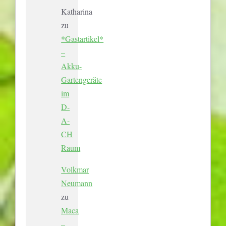
Katharina
zu
*Gastartikel*
–
Akku-
Gartengeräte
im
D-
A-
CH
Raum
Volkmar
Neumann
zu
Maca
–