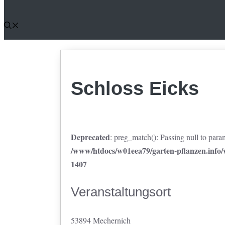
Schloss Eicks
Deprecated
: preg_match(): Passing null to param
/www/htdocs/w01eea79/garten-pflanzen.info/w
1407
Veranstaltungsort
53894 Mechernich