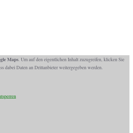
gle Maps
. Um auf den eigentlichen Inhalt zuzugreifen, klicken Sie
dass dabei Daten an Drittanbieter weitergegeben werden.
ntsperren