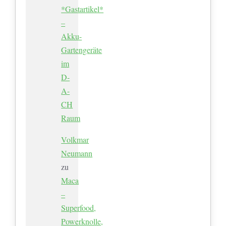
*Gastartikel*
–
Akku-
Gartengeräte
im
D-
A-
CH
Raum
Volkmar
Neumann
zu
Maca
–
Superfood,
Powerknolle,