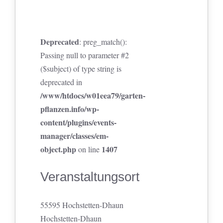
Deprecated
: preg_match():
Passing null to parameter #2
($subject) of type string is
deprecated in
/www/htdocs/w01eea79/garten-
pflanzen.info/wp-
content/plugins/events-
manager/classes/em-
object.php
1407
on line
Veranstaltungsort
55595 Hochstetten-Dhaun
Hochstetten-Dhaun