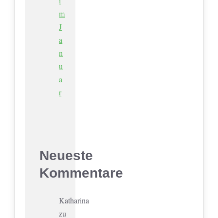
i
m
J
a
n
u
a
r
Neueste
Kommentare
Katharina
zu