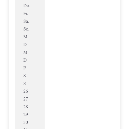
Do.
Fr.
Sa.
So.
M
D
M
D
F
S
S
26
27
28
29
30