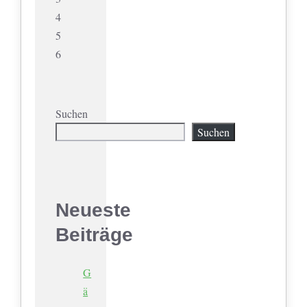
4
5
6
Suchen
Suchen
Neueste
Beiträge
G
ä