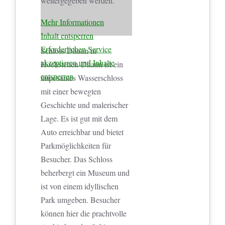
weitergegeben werden.
Mehr Informationen
Inhalt entsperren
Erforderlichen Service
Schloss Dhaun in
akzeptieren und Inhalte
Hochstetten-Dhaun ist ein
entsperren
imposantes Wasserschloss
mit einer bewegten
Geschichte und malerischer
Lage. Es ist gut mit dem
Auto erreichbar und bietet
Parkmöglichkeiten für
Besucher. Das Schloss
beherbergt ein Museum und
ist von einem idyllischen
Park umgeben. Besucher
können hier die prachtvolle