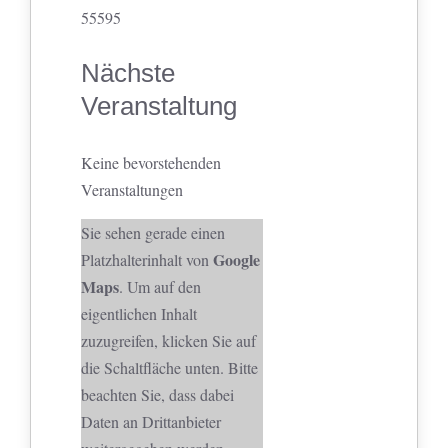
55595
Nächste
Veranstaltung
Keine bevorstehenden
Veranstaltungen
Sie sehen gerade einen
Google
Platzhalterinhalt von
Maps
. Um auf den
eigentlichen Inhalt
zuzugreifen, klicken Sie auf
die Schaltfläche unten. Bitte
beachten Sie, dass dabei
Daten an Drittanbieter