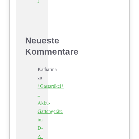
r
Neueste
Kommentare
Katharina
zu
*Gastartikel*
–
Akku-
Gartengeräte
im
D-
A-