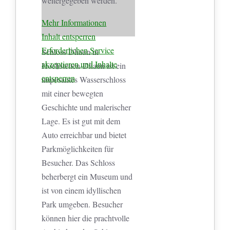
weitergegeben werden.
Mehr Informationen
Inhalt entsperren
Erforderlichen Service
Schloss Dhaun in
akzeptieren und Inhalte
Hochstetten-Dhaun ist ein
entsperren
imposantes Wasserschloss
mit einer bewegten
Geschichte und malerischer
Lage. Es ist gut mit dem
Auto erreichbar und bietet
Parkmöglichkeiten für
Besucher. Das Schloss
beherbergt ein Museum und
ist von einem idyllischen
Park umgeben. Besucher
können hier die prachtvolle