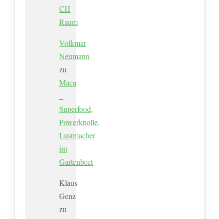
CH
Raum
Volkmar
Neumann
zu
Maca
–
Superfood,
Powerknolle,
Lustmacher
im
Gartenbeet
Klaus
Genz
zu