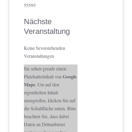
55595
Nächste
Veranstaltung
Keine bevorstehenden
Veranstaltungen
Sie sehen gerade einen
Google
Platzhalterinhalt von
Maps
. Um auf den
eigentlichen Inhalt
zuzugreifen, klicken Sie auf
die Schaltfläche unten. Bitte
beachten Sie, dass dabei
Daten an Drittanbieter