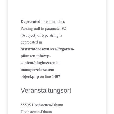
Deprecated
: preg_match():
Passing null to parameter #2
($subject) of type string is
deprecated in
/www/htdocs/w01eea79/garten-
pflanzen.info/wp-
content/plugins/events-
manager/classes/em-
object.php
1407
on line
Veranstaltungsort
55595 Hochstetten-Dhaun
Hochstetten-Dhaun