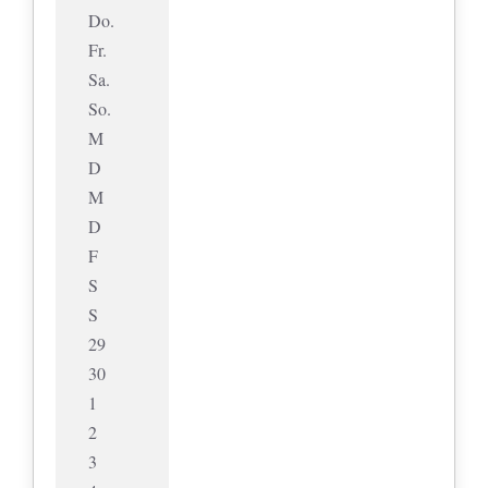
Do.
Fr.
Sa.
So.
M
D
M
D
F
S
S
29
30
1
2
3