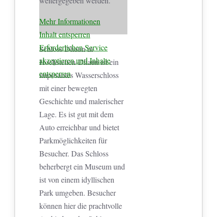
weitergegeben werden.
Mehr Informationen
Inhalt entsperren
Erforderlichen Service
Schloss Dhaun in
akzeptieren und Inhalte
Hochstetten-Dhaun ist ein
entsperren
imposantes Wasserschloss
mit einer bewegten
Geschichte und malerischer
Lage. Es ist gut mit dem
Auto erreichbar und bietet
Parkmöglichkeiten für
Besucher. Das Schloss
beherbergt ein Museum und
ist von einem idyllischen
Park umgeben. Besucher
können hier die prachtvolle