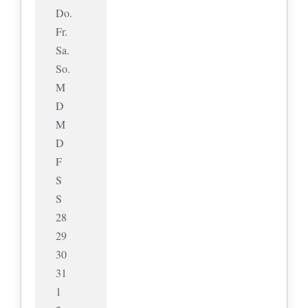
Do.
Fr.
Sa.
So.
M
D
M
D
F
S
S
28
29
30
31
1