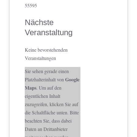
55595
Nächste
Veranstaltung
Keine bevorstehenden
Veranstaltungen
Sie sehen gerade einen
Google
Platzhalterinhalt von
Maps
. Um auf den
eigentlichen Inhalt
zuzugreifen, klicken Sie auf
die Schaltfläche unten. Bitte
beachten Sie, dass dabei
Daten an Drittanbieter