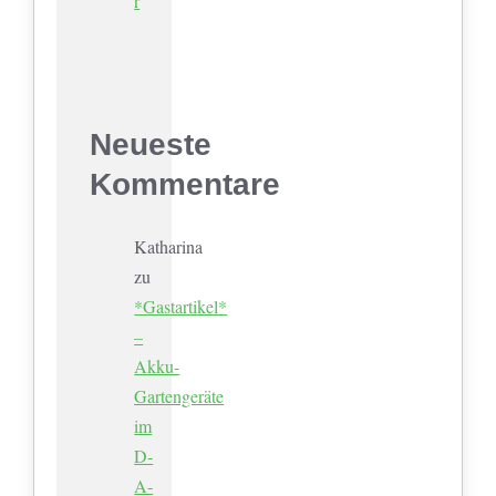
r
Neueste
Kommentare
Katharina
zu
*Gastartikel*
–
Akku-
Gartengeräte
im
D-
A-