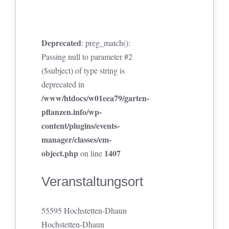
Deprecated
: preg_match():
Passing null to parameter #2
($subject) of type string is
deprecated in
/www/htdocs/w01eea79/garten-
pflanzen.info/wp-
content/plugins/events-
manager/classes/em-
object.php
1407
on line
Veranstaltungsort
55595 Hochstetten-Dhaun
Hochstetten-Dhaun