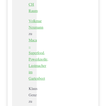
CH
Raum
Volkmar
Neumann
zu
Maca
–
Superfood,
Powerknolle,
Lustmacher
im
Gartenbeet
Klaus
Genz
zu