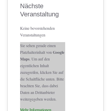
Nächste
Veranstaltung
Keine bevorstehenden
Veranstaltungen
Sie sehen gerade einen
Google
Platzhalterinhalt von
Maps
. Um auf den
eigentlichen Inhalt
zuzugreifen, klicken Sie auf
die Schaltfläche unten. Bitte
beachten Sie, dass dabei
Daten an Drittanbieter
weitergegeben werden.
Mehr Informationen