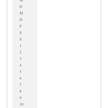
D
M
D
F
S
S
1
2
3
4
5
6
7
8
9
10