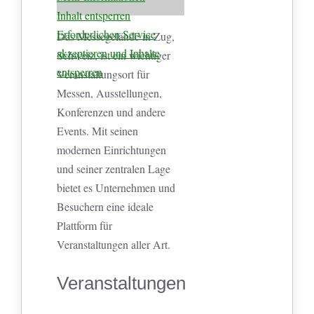
Inhalt entsperren
Erforderlichen Service
Das Messegelände in Zug,
akzeptieren und Inhalte
Schweiz, ist ein wichtiger
entsperren
Veranstaltungsort für
Messen, Ausstellungen,
Konferenzen und andere
Events. Mit seinen
modernen Einrichtungen
und seiner zentralen Lage
bietet es Unternehmen und
Besuchern eine ideale
Plattform für
Veranstaltungen aller Art.
Veranstaltungen