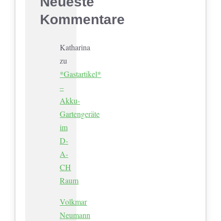
Neueste
Kommentare
Katharina
zu
*Gastartikel*
–
Akku-
Gartengeräte
im
D-
A-
CH
Raum
Volkmar
Neumann