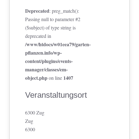
Deprecated
: preg_match():
Passing null to parameter #2
($subject) of type string is
deprecated in
/www/htdocs/w01eea79/garten-
pflanzen.info/wp-
content/plugins/events-
manager/classes/em-
object.php
1407
on line
Veranstaltungsort
6300 Zug
Zug
6300