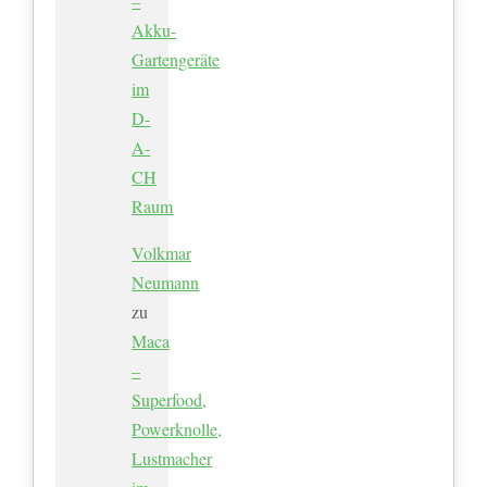
–
Akku-
Gartengeräte
im
D-
A-
CH
Raum
Volkmar
Neumann
zu
Maca
–
Superfood,
Powerknolle,
Lustmacher