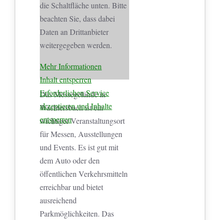
die Schaltfläche unten. Bitte
beachten Sie, dass dabei
Daten an Drittanbieter
weitergegeben werden.
Mehr Informationen
Inhalt entsperren
Erforderlichen Service
Das Messegelände in
akzeptieren und Inhalte
Wächtersbach ist ein
entsperren
wichtiger Veranstaltungsort
für Messen, Ausstellungen
und Events. Es ist gut mit
dem Auto oder den
öffentlichen Verkehrsmitteln
erreichbar und bietet
ausreichend
Parkmöglichkeiten. Das