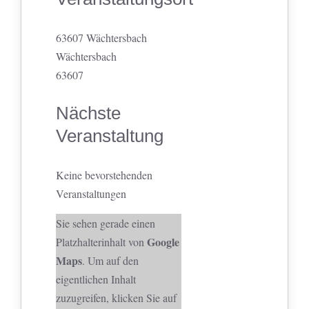
63607 Wächtersbach
Wächtersbach
63607
Nächste
Veranstaltung
Keine bevorstehenden
Veranstaltungen
Sie sehen gerade einen
Google
Platzhalterinhalt von
Maps
. Um auf den
eigentlichen Inhalt
zuzugreifen, klicken Sie auf