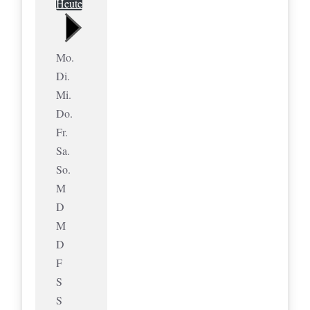
Heute
Mo.
Di.
Mi.
Do.
Fr.
Sa.
So.
M
D
M
D
F
S
S