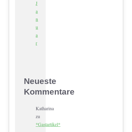
J
a
n
u
a
r
Neueste
Kommentare
Katharina
zu
*Gastartikel*