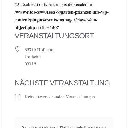
#2 ($subject) of type string is deprecated in
/www/htdocs/w01eea79/garten-pflanzen.info/wp-
content/plugins/events-manager/classes/em-
object.php
1407
on line
VERANSTALTUNGSORT
65719 Hofheim
Hofheim
65719
NÄCHSTE VERANSTALTUNG
Keine bevorstehenden Veranstaltungen
Google
Sie sehen gerade einen Platzhalterinhalt von