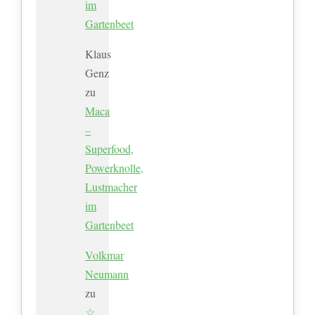
im
Gartenbeet
Klaus
Genz
zu
Maca
–
Superfood,
Powerknolle,
Lustmacher
im
Gartenbeet
Volkmar
Neumann
zu
☆