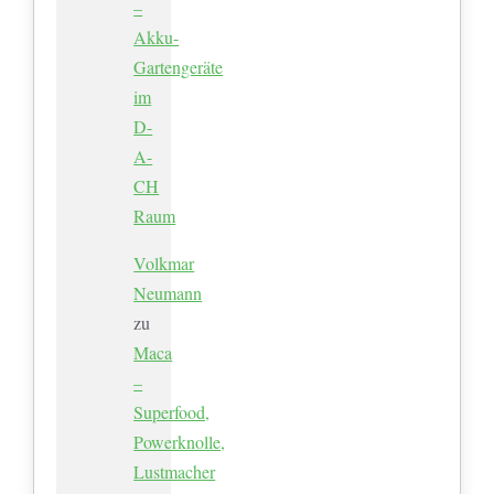
–
Akku-
Gartengeräte
im
D-
A-
CH
Raum
Volkmar
Neumann
zu
Maca
–
Superfood,
Powerknolle,
Lustmacher