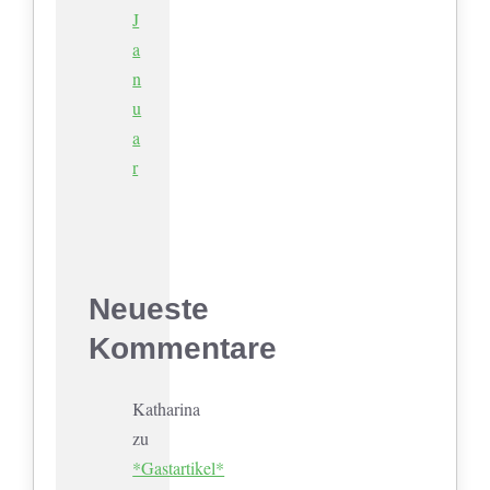
J
a
n
u
a
r
Neueste
Kommentare
Katharina
zu
*Gastartikel*