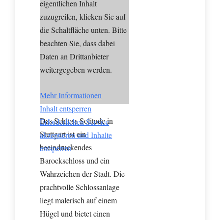
eigentlichen Inhalt
zuzugreifen, klicken Sie auf
die Schaltfläche unten. Bitte
beachten Sie, dass dabei
Daten an Drittanbieter
weitergegeben werden.
Mehr Informationen
Inhalt entsperren
Das Schloss Solitude in
Erforderlichen Service
Stuttgart ist ein
akzeptieren und Inhalte
beeindruckendes
entsperren
Barockschloss und ein
Wahrzeichen der Stadt. Die
prachtvolle Schlossanlage
liegt malerisch auf einem
Hügel und bietet einen