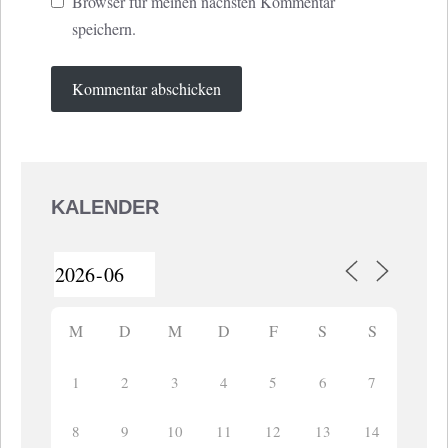
Browser für meinen nächsten Kommentar
speichern.
KALENDER
M
D
M
D
F
S
S
1
2
3
4
5
6
7
8
9
10
11
12
13
14