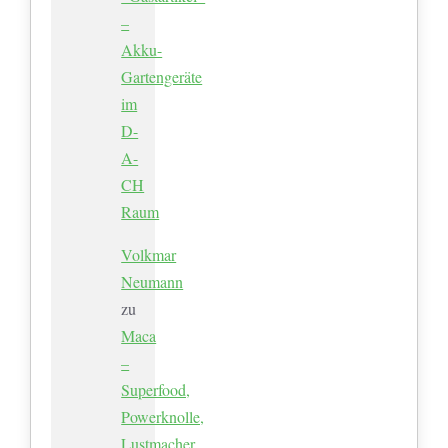
–
Akku-
Gartengeräte
im
D-
A-
CH
Raum
Volkmar
Neumann
zu
Maca
–
Superfood,
Powerknolle,
Lustmacher