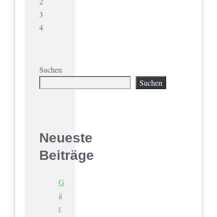
2
3
4
Suchen
Suchen
Neueste
Beiträge
G
ä
r