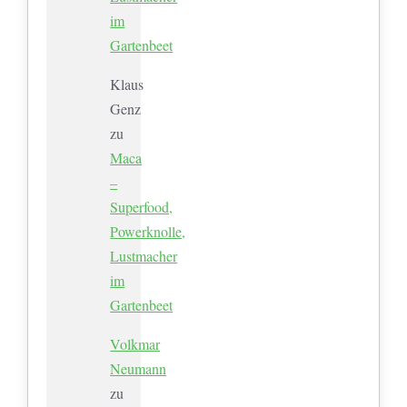
im
Gartenbeet
Klaus
Genz
zu
Maca
–
Superfood,
Powerknolle,
Lustmacher
im
Gartenbeet
Volkmar
Neumann
zu