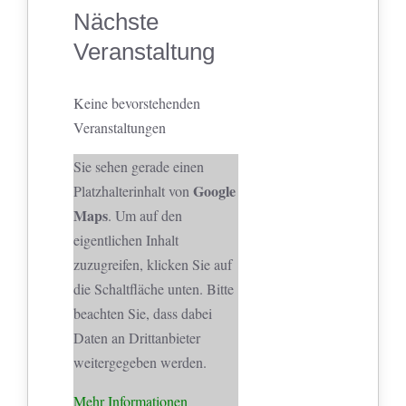
Nächste
Veranstaltung
Keine bevorstehenden
Veranstaltungen
Sie sehen gerade einen
Google
Platzhalterinhalt von
Maps
. Um auf den
eigentlichen Inhalt
zuzugreifen, klicken Sie auf
die Schaltfläche unten. Bitte
beachten Sie, dass dabei
Daten an Drittanbieter
weitergegeben werden.
Mehr Informationen