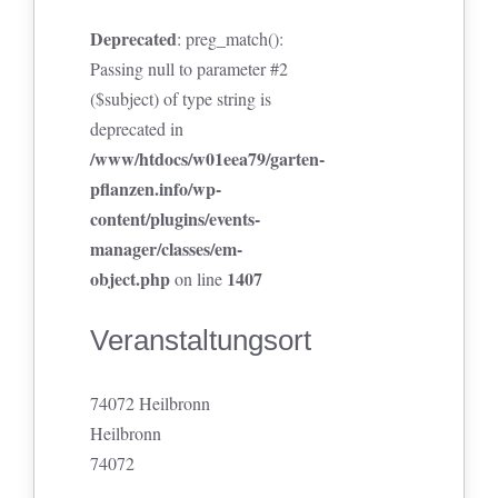
Deprecated
: preg_match():
Passing null to parameter #2
($subject) of type string is
deprecated in
/www/htdocs/w01eea79/garten-
pflanzen.info/wp-
content/plugins/events-
manager/classes/em-
object.php
1407
on line
Veranstaltungsort
74072 Heilbronn
Heilbronn
74072