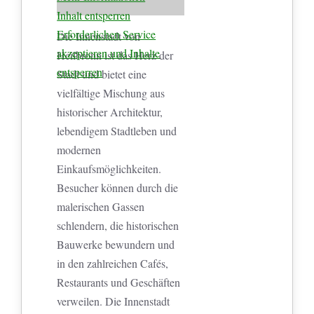
Inhalt entsperren
Erforderlichen Service
Die Innenstadt von
akzeptieren und Inhalte
Heilbronn ist das Herz der
entsperren
Stadt und bietet eine
vielfältige Mischung aus
historischer Architektur,
lebendigem Stadtleben und
modernen
Einkaufsmöglichkeiten.
Besucher können durch die
malerischen Gassen
schlendern, die historischen
Bauwerke bewundern und
in den zahlreichen Cafés,
Restaurants und Geschäften
verweilen. Die Innenstadt