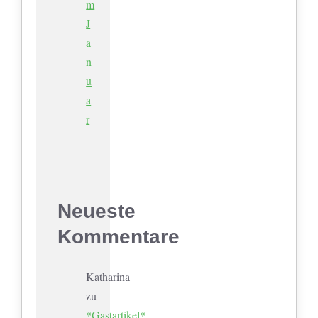
m
J
a
n
u
a
r
Neueste
Kommentare
Katharina
zu
*Gastartikel*