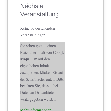
Nächste
Veranstaltung
Keine bevorstehenden
Veranstaltungen
Sie sehen gerade einen
Google
Platzhalterinhalt von
Maps
. Um auf den
eigentlichen Inhalt
zuzugreifen, klicken Sie auf
die Schaltfläche unten. Bitte
beachten Sie, dass dabei
Daten an Drittanbieter
weitergegeben werden.
Mehr Informationen