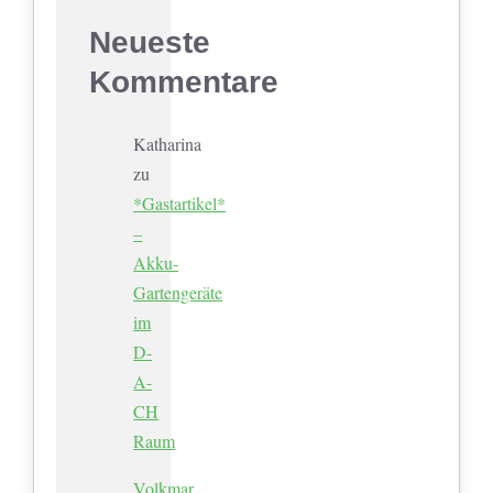
Neueste
Kommentare
Katharina
zu
*Gastartikel*
–
Akku-
Gartengeräte
im
D-
A-
CH
Raum
Volkmar