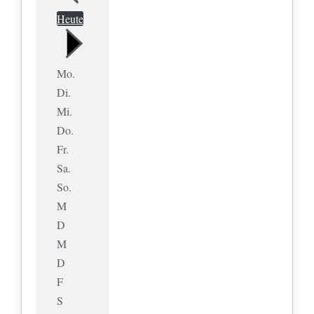
Heute
Mo.
Di.
Mi.
Do.
Fr.
Sa.
So.
M
D
M
D
F
S