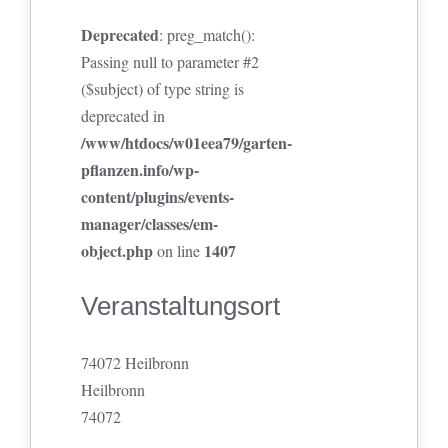
Deprecated
: preg_match():
Passing null to parameter #2
($subject) of type string is
deprecated in
/www/htdocs/w01eea79/garten-
pflanzen.info/wp-
content/plugins/events-
manager/classes/em-
object.php
1407
on line
Veranstaltungsort
74072 Heilbronn
Heilbronn
74072