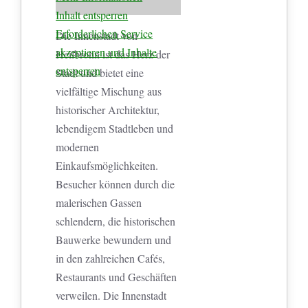
Inhalt entsperren
Erforderlichen Service
Die Innenstadt von
akzeptieren und Inhalte
Heilbronn ist das Herz der
entsperren
Stadt und bietet eine
vielfältige Mischung aus
historischer Architektur,
lebendigem Stadtleben und
modernen
Einkaufsmöglichkeiten.
Besucher können durch die
malerischen Gassen
schlendern, die historischen
Bauwerke bewundern und
in den zahlreichen Cafés,
Restaurants und Geschäften
verweilen. Die Innenstadt