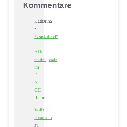
Kommentare
Katharina
zu
*Gastartikel*
–
Akku-
Gartengeräte
im
D-
A-
CH
Raum
Volkmar
Neumann
zu