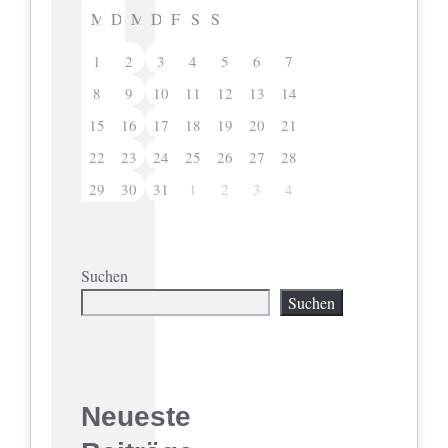
M
D
M
D
F
S
S
1
2
3
4
5
6
7
8
9
10
11
12
13
14
15
16
17
18
19
20
21
22
23
24
25
26
27
28
29
30
31
1
2
3
4
Suchen
Suchen
Neueste