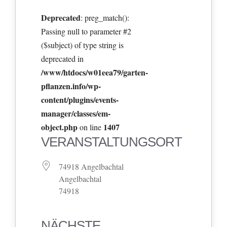
Deprecated
: preg_match():
Passing null to parameter #2
($subject) of type string is
deprecated in
/www/htdocs/w01eea79/garten-
pflanzen.info/wp-
content/plugins/events-
manager/classes/em-
object.php
1407
on line
VERANSTALTUNGSORT
74918 Angelbachtal
Angelbachtal
74918
NÄCHSTE