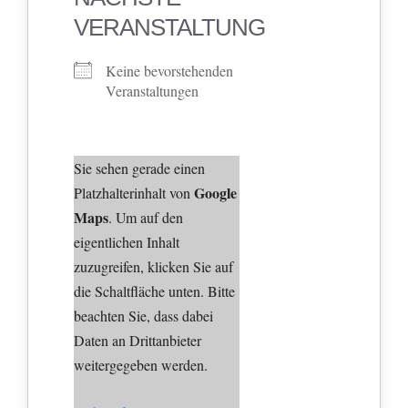
VERANSTALTUNG
Keine bevorstehenden
Veranstaltungen
Sie sehen gerade einen
Google
Platzhalterinhalt von
Maps
. Um auf den
eigentlichen Inhalt
zuzugreifen, klicken Sie auf
die Schaltfläche unten. Bitte
beachten Sie, dass dabei
Daten an Drittanbieter
weitergegeben werden.