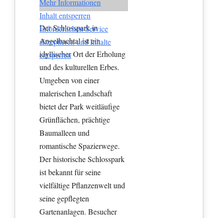
Mehr Informationen
Inhalt entsperren
Der Schlosspark in
Erforderlichen Service
Angelbachtal ist ein
akzeptieren und Inhalte
idyllischer Ort der Erholung
entsperren
und des kulturellen Erbes.
Umgeben von einer
malerischen Landschaft
bietet der Park weitläufige
Grünflächen, prächtige
Baumalleen und
romantische Spazierwege.
Der historische Schlosspark
ist bekannt für seine
vielfältige Pflanzenwelt und
seine gepflegten
Gartenanlagen. Besucher