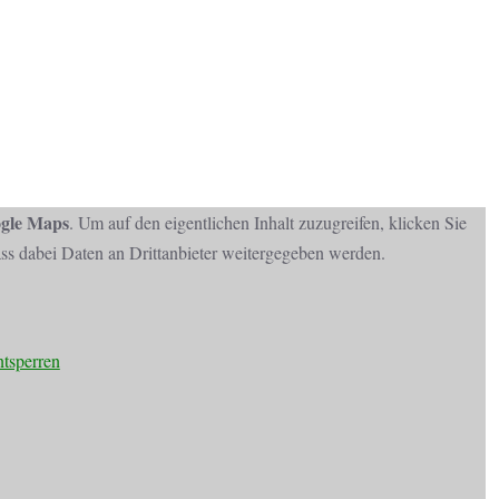
gle Maps
. Um auf den eigentlichen Inhalt zuzugreifen, klicken Sie
dass dabei Daten an Drittanbieter weitergegeben werden.
ntsperren