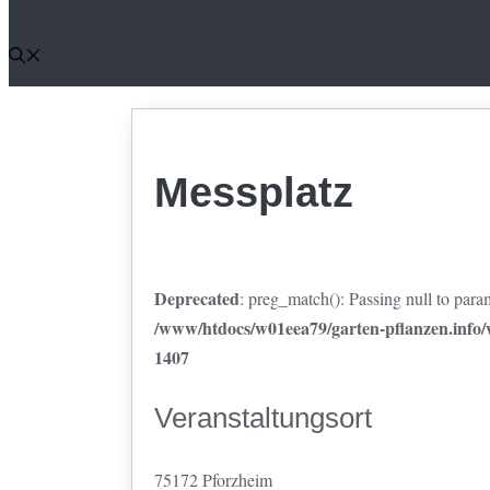
Messplatz
Deprecated
: preg_match(): Passing null to param
/www/htdocs/w01eea79/garten-pflanzen.info/w
1407
Veranstaltungsort
75172 Pforzheim