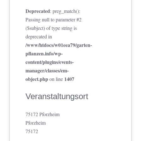
Deprecated
: preg_match():
Passing null to parameter #2
($subject) of type string is
deprecated in
/www/htdocs/w01eea79/garten-
pflanzen.info/wp-
content/plugins/events-
manager/classes/em-
object.php
1407
on line
Veranstaltungsort
75172 Pforzheim
Pforzheim
75172