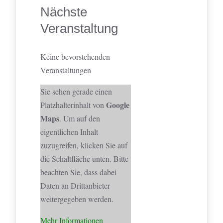
Nächste
Veranstaltung
Keine bevorstehenden
Veranstaltungen
Sie sehen gerade einen
Google
Platzhalterinhalt von
Maps
. Um auf den
eigentlichen Inhalt
zuzugreifen, klicken Sie auf
die Schaltfläche unten. Bitte
beachten Sie, dass dabei
Daten an Drittanbieter
weitergegeben werden.
Mehr Informationen