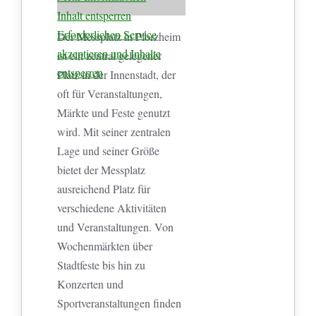
Inhalt entsperren
Erforderlichen Service
Der Messplatz in Pforzheim
akzeptieren und Inhalte
ist ein zentral gelegener
entsperren
Platz in der Innenstadt, der
oft für Veranstaltungen,
Märkte und Feste genutzt
wird. Mit seiner zentralen
Lage und seiner Größe
bietet der Messplatz
ausreichend Platz für
verschiedene Aktivitäten
und Veranstaltungen. Von
Wochenmärkten über
Stadtfeste bis hin zu
Konzerten und
Sportveranstaltungen finden