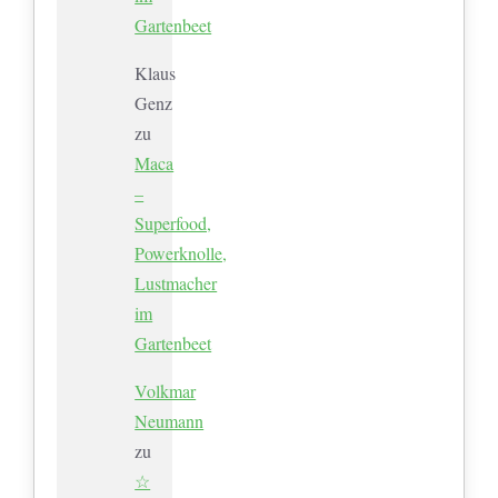
Gartenbeet
Klaus
Genz
zu
Maca
–
Superfood,
Powerknolle,
Lustmacher
im
Gartenbeet
Volkmar
Neumann
zu
☆