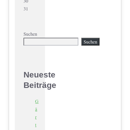
30
31
Suchen
Suchen
Neueste
Beiträge
G
ä
r
t