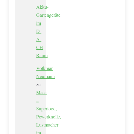
Akku-
Gartengeräte
im
D-
A-
CH
Raum
Volkmar
Neumann
zu
Maca
–
Superfood,
Powerknolle,
Lustmacher
im