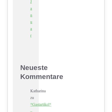
J
a
n
u
a
r
Neueste
Kommentare
Katharina
zu
*Gastartikel*
–