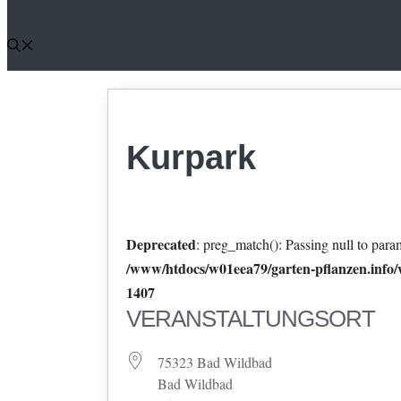
Kurpark
Deprecated
: preg_match(): Passing null to param
/www/htdocs/w01eea79/garten-pflanzen.info/w
1407
VERANSTALTUNGSORT
75323 Bad Wildbad
Bad Wildbad