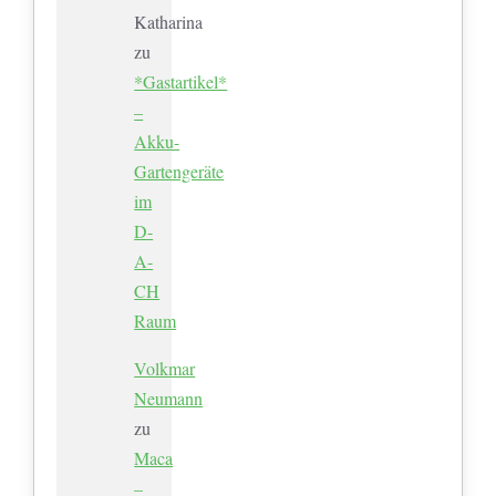
Katharina
zu
*Gastartikel*
–
Akku-
Gartengeräte
im
D-
A-
CH
Raum
Volkmar
Neumann
zu
Maca
–