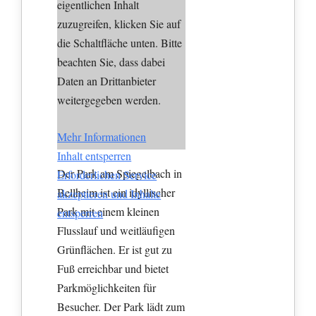
eigentlichen Inhalt
zuzugreifen, klicken Sie auf
die Schaltfläche unten. Bitte
beachten Sie, dass dabei
Daten an Drittanbieter
weitergegeben werden.
Mehr Informationen
Inhalt entsperren
Der Park am Spiegelbach in
Erforderlichen Service
Bellheim ist ein idyllischer
akzeptieren und Inhalte
Park mit einem kleinen
entsperren
Flusslauf und weitläufigen
Grünflächen. Er ist gut zu
Fuß erreichbar und bietet
Parkmöglichkeiten für
Besucher. Der Park lädt zum