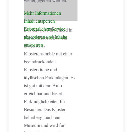
weitergegeben werden.
Mehr Informationen
Inhalt entsperren
Erforderlichen Service
Das Kloster Fürstenfeld in
akzeptieren und Inhalte
Fürstenfeldbruck ist ein
entsperren
historisches
Klosterensemble mit einer
beeindruckenden
Klosterkirche und
idyllischen Parkanlagen. Es
ist gut mit dem Auto
erreichbar und bietet
Parkmöglichkeiten für
Besucher. Das Kloster
beherbergt auch ein
Museum und wird für