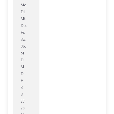
Mo.
Di.
Mi.
Do.
Fr.
Sa.
So.
M
D
M
D
F
S
S
27
28