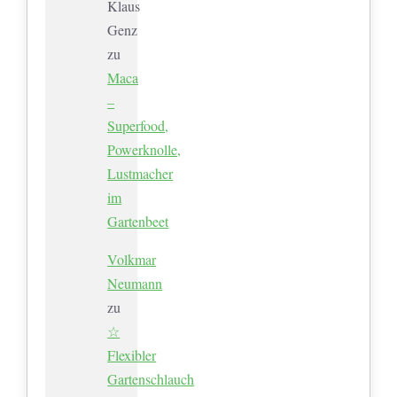
Klaus
Genz
zu
Maca
–
Superfood,
Powerknolle,
Lustmacher
im
Gartenbeet
Volkmar
Neumann
zu
☆
Flexibler
Gartenschlauch