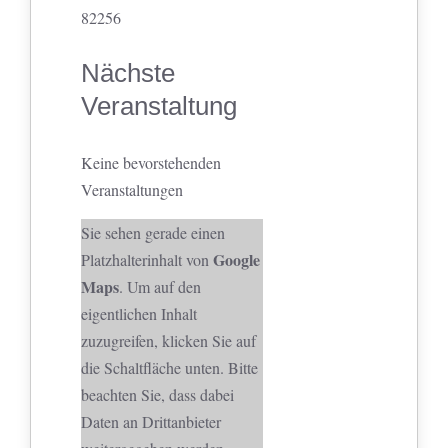
82256
Nächste
Veranstaltung
Keine bevorstehenden
Veranstaltungen
Sie sehen gerade einen
Google
Platzhalterinhalt von
Maps
. Um auf den
eigentlichen Inhalt
zuzugreifen, klicken Sie auf
die Schaltfläche unten. Bitte
beachten Sie, dass dabei
Daten an Drittanbieter