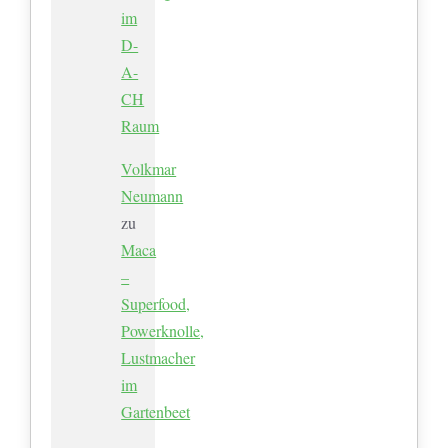
im
D-
A-
CH
Raum
Volkmar
Neumann
zu
Maca
–
Superfood,
Powerknolle,
Lustmacher
im
Gartenbeet