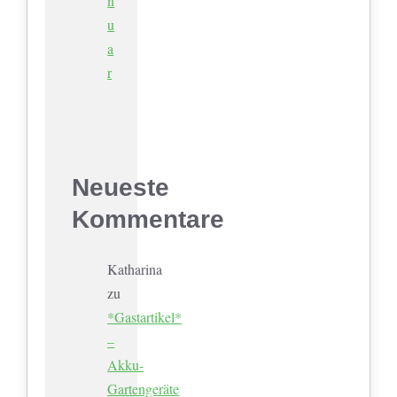
n
u
a
r
Neueste
Kommentare
Katharina
zu
*Gastartikel*
–
Akku-
Gartengeräte