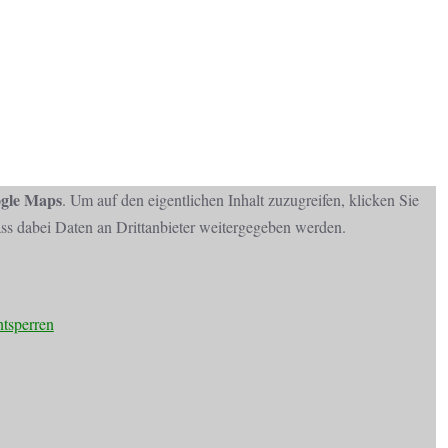
gle Maps
. Um auf den eigentlichen Inhalt zuzugreifen, klicken Sie
dass dabei Daten an Drittanbieter weitergegeben werden.
ntsperren