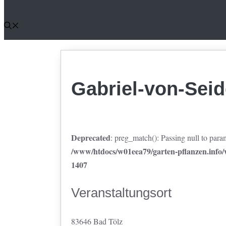
Gabriel-von-Sei
Deprecated
: preg_match(): Passing null to param
/www/htdocs/w01eea79/garten-pflanzen.info/w
1407
Veranstaltungsort
83646 Bad Tölz