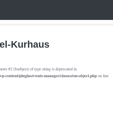
del-Kurhaus
eter #2 ($subject) of type string is deprecated in
p-content/plugins/events-manager/classes/em-object.php
on line