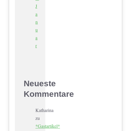
J
a
n
u
a
r
Neueste
Kommentare
Katharina
zu
*Gastartikel*