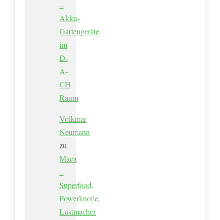
–
Akku-
Gartengeräte
im
D-
A-
CH
Raum
Volkmar
Neumann
zu
Maca
–
Superfood,
Powerknolle,
Lustmacher