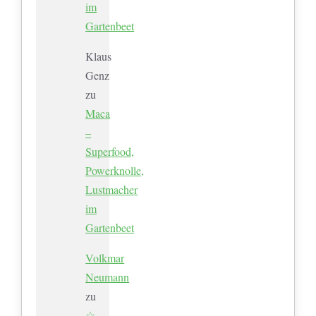
im
Gartenbeet
Klaus
Genz
zu
Maca
–
Superfood,
Powerknolle,
Lustmacher
im
Gartenbeet
Volkmar
Neumann
zu
☆