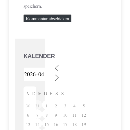
speichern.
KALENDER
M
D
M
D
F
S
S
30
31
1
2
3
4
5
6
7
8
9
10
11
12
13
14
15
16
17
18
19