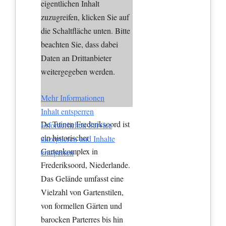
eigentlichen Inhalt
zuzugreifen, klicken Sie auf
die Schaltfläche unten. Bitte
beachten Sie, dass dabei
Daten an Drittanbieter
weitergegeben werden.
Mehr Informationen
Inhalt entsperren
De Tuinen Frederiksoord ist
Erforderlichen Service
ein historischer
akzeptieren und Inhalte
Gartenkomplex in
entsperren
Frederiksoord, Niederlande.
Das Gelände umfasst eine
Vielzahl von Gartenstilen,
von formellen Gärten und
barocken Parterres bis hin