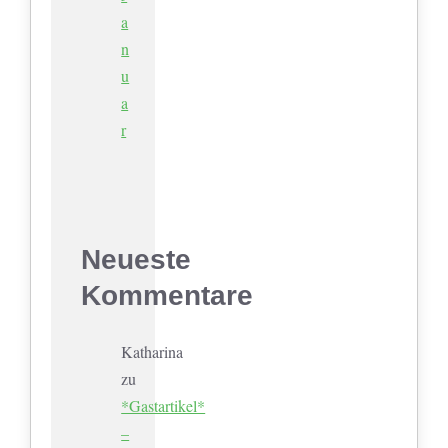
a
n
u
a
r
Neueste
Kommentare
Katharina
zu
*Gastartikel*
–