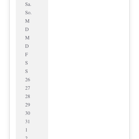
Sa.
So.
M
D
M
D
F
S
S
26
27
28
29
30
31
1
2