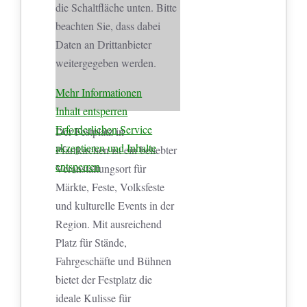
die Schaltfläche unten. Bitte
beachten Sie, dass dabei
Daten an Drittanbieter
weitergegeben werden.
Mehr Informationen
Inhalt entsperren
Erforderlichen Service
Der Festplatz in
akzeptieren und Inhalte
Pfarrkirchen ist ein beliebter
entsperren
Veranstaltungsort für
Märkte, Feste, Volksfeste
und kulturelle Events in der
Region. Mit ausreichend
Platz für Stände,
Fahrgeschäfte und Bühnen
bietet der Festplatz die
ideale Kulisse für