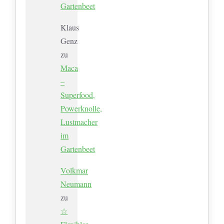
Gartenbeet
Klaus
Genz
zu
Maca
–
Superfood,
Powerknolle,
Lustmacher
im
Gartenbeet
Volkmar
Neumann
zu
☆