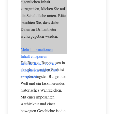
eigentlichen Inhalt
zuzugreifen, klicken Sie auf
die Schaltfläche unten. Bitte
beachten Sie, dass dabei
Daten an Drittanbieter
weitergegeben werden.
Mehr Informationen
Inhalt entsperren
Die Burg zu Burghausen in
Erforderlichen Service
der gleichnamigen Stadt ist
akzeptieren und Inhalte
eine der längsten Burgen der
entsperren
Welt und ein faszinierendes
historisches Wahrzeichen.
Mit einer imposanten
Architektur und einer
bewegten Geschichte ist die