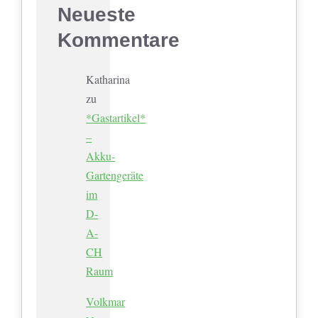
Neueste
Kommentare
Katharina
zu
*Gastartikel*
–
Akku-
Gartengeräte
im
D-
A-
CH
Raum
Volkmar