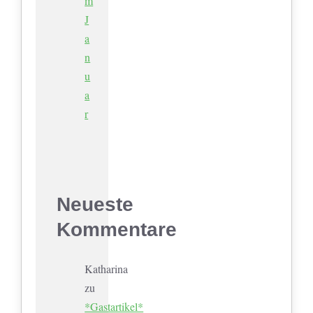
m
J
a
n
u
a
r
Neueste
Kommentare
Katharina
zu
*Gastartikel*