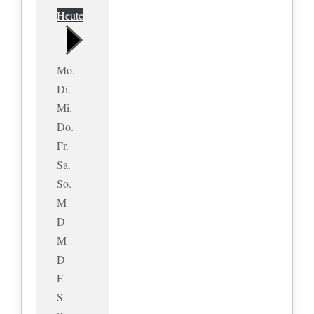
Heute
Mo.
Di.
Mi.
Do.
Fr.
Sa.
So.
M
D
M
D
F
S