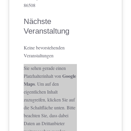
86508
Nächste
Veranstaltung
Keine bevorstehenden
Veranstaltungen
Sie sehen gerade einen
Google
Platzhalterinhalt von
Maps
. Um auf den
eigentlichen Inhalt
zuzugreifen, klicken Sie auf
die Schaltfläche unten. Bitte
beachten Sie, dass dabei
Daten an Drittanbieter