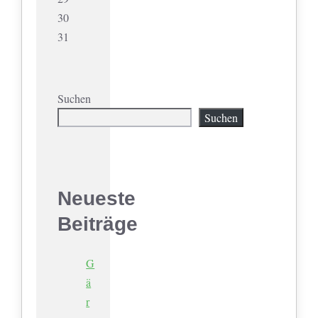
30
31
Suchen
Suchen
Neueste
Beiträge
G
ä
r