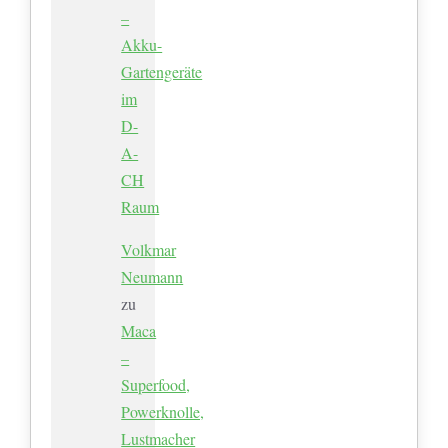
–
Akku-
Gartengeräte
im
D-
A-
CH
Raum
Volkmar
Neumann
zu
Maca
–
Superfood,
Powerknolle,
Lustmacher