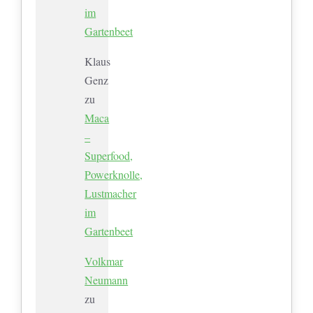
im
Gartenbeet
Klaus
Genz
zu
Maca
–
Superfood,
Powerknolle,
Lustmacher
im
Gartenbeet
Volkmar
Neumann
zu