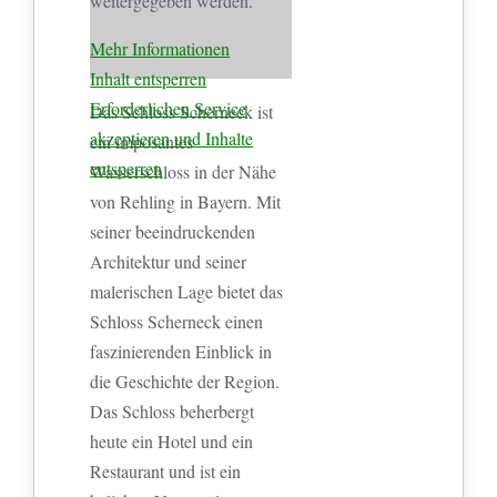
weitergegeben werden.
Mehr Informationen
Inhalt entsperren
Erforderlichen Service
Das Schloss Scherneck ist
akzeptieren und Inhalte
ein imposantes
entsperren
Wasserschloss in der Nähe
von Rehling in Bayern. Mit
seiner beeindruckenden
Architektur und seiner
malerischen Lage bietet das
Schloss Scherneck einen
faszinierenden Einblick in
die Geschichte der Region.
Das Schloss beherbergt
heute ein Hotel und ein
Restaurant und ist ein