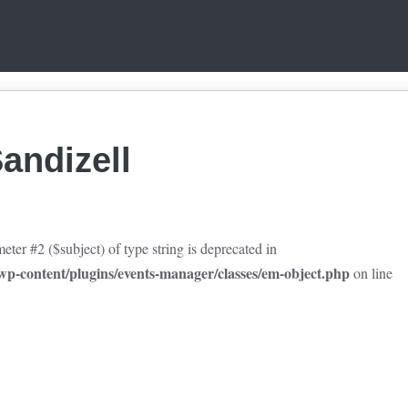
andizell
eter #2 ($subject) of type string is deprecated in
p-content/plugins/events-manager/classes/em-object.php
on line