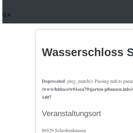
Wasserschloss S
Deprecated
: preg_match(): Passing null to param
/www/htdocs/w01eea79/garten-pflanzen.info/w
1407
Veranstaltungsort
86529 Schrobenhausen