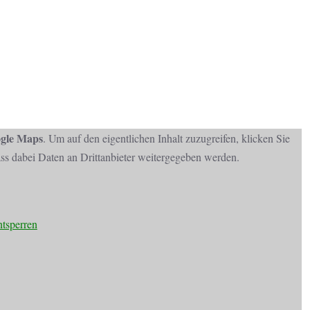
gle Maps
. Um auf den eigentlichen Inhalt zuzugreifen, klicken Sie
dass dabei Daten an Drittanbieter weitergegeben werden.
ntsperren