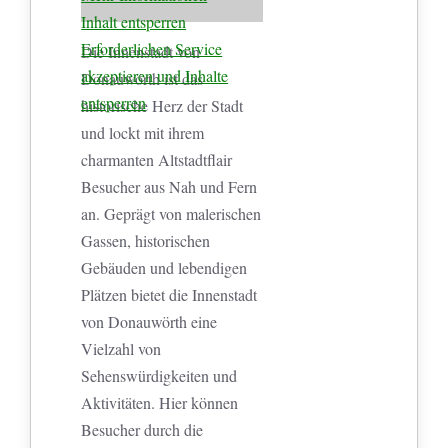
Inhalt entsperren
Erforderlichen Service
Die Innenstadt von
akzeptieren und Inhalte
Donauwörth ist das
entsperren
historische Herz der Stadt
und lockt mit ihrem
charmanten Altstadtflair
Besucher aus Nah und Fern
an. Geprägt von malerischen
Gassen, historischen
Gebäuden und lebendigen
Plätzen bietet die Innenstadt
von Donauwörth eine
Vielzahl von
Sehenswürdigkeiten und
Aktivitäten. Hier können
Besucher durch die