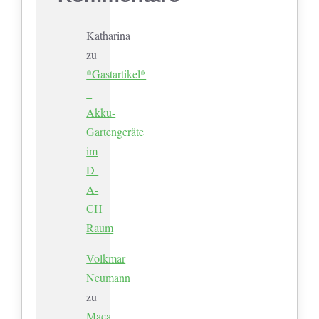
Katharina
zu
*Gastartikel*
–
Akku-
Gartengeräte
im
D-
A-
CH
Raum
Volkmar
Neumann
zu
Maca