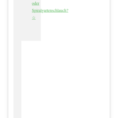
oder
Spiralgartenschlauch?
☆