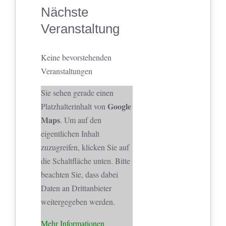
Nächste
Veranstaltung
Keine bevorstehenden
Veranstaltungen
Sie sehen gerade einen
Google
Platzhalterinhalt von
Maps
. Um auf den
eigentlichen Inhalt
zuzugreifen, klicken Sie auf
die Schaltfläche unten. Bitte
beachten Sie, dass dabei
Daten an Drittanbieter
weitergegeben werden.
Mehr Informationen