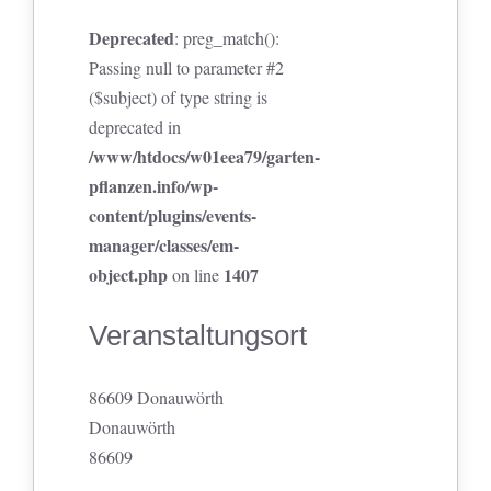
Deprecated
: preg_match():
Passing null to parameter #2
($subject) of type string is
deprecated in
/www/htdocs/w01eea79/garten-
pflanzen.info/wp-
content/plugins/events-
manager/classes/em-
object.php
1407
on line
Veranstaltungsort
86609 Donauwörth
Donauwörth
86609