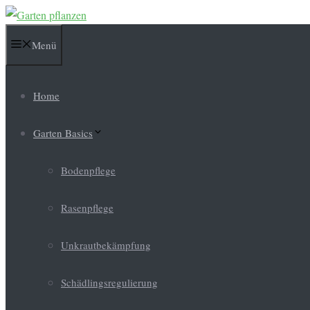
Zum
Inhalt
Menü
springen
Home
Garten Basics
Bodenpflege
Rasenpflege
Unkrautbekämpfung
Schädlingsregulierung