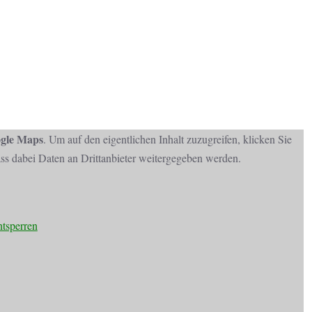
gle Maps
. Um auf den eigentlichen Inhalt zuzugreifen, klicken Sie
dass dabei Daten an Drittanbieter weitergegeben werden.
ntsperren