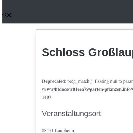
Schloss Großla
Deprecated
: preg_match(): Passing null to param
/www/htdocs/w01eea79/garten-pflanzen.info/w
1407
Veranstaltungsort
88471 Laupheim