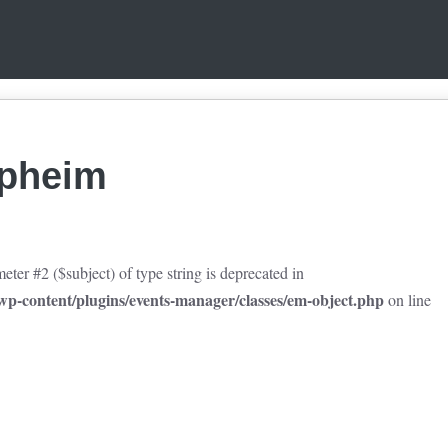
upheim
eter #2 ($subject) of type string is deprecated in
p-content/plugins/events-manager/classes/em-object.php
on line