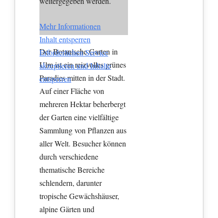
weitergegeben werden.
Mehr Informationen
Inhalt entsperren
Der Botanische Garten in
Erforderlichen Service
Ulm ist ein reizvolles grünes
akzeptieren und Inhalte
Paradies mitten in der Stadt.
entsperren
Auf einer Fläche von
mehreren Hektar beherbergt
der Garten eine vielfältige
Sammlung von Pflanzen aus
aller Welt. Besucher können
durch verschiedene
thematische Bereiche
schlendern, darunter
tropische Gewächshäuser,
alpine Gärten und