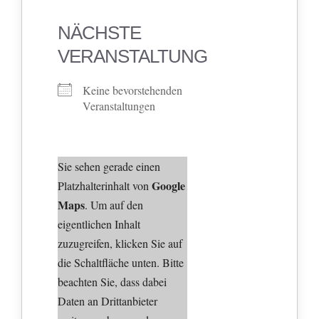
NÄCHSTE
VERANSTALTUNG
Keine bevorstehenden
Veranstaltungen
Sie sehen gerade einen
Google
Platzhalterinhalt von
Maps
. Um auf den
eigentlichen Inhalt
zuzugreifen, klicken Sie auf
die Schaltfläche unten. Bitte
beachten Sie, dass dabei
Daten an Drittanbieter