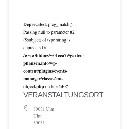
Deprecated
: preg_match():
Passing null to parameter #2
($subject) of type string is
deprecated in
/www/htdocs/w01eea79/garten-
pflanzen.info/wp-
content/plugins/events-
manager/classes/em-
object.php
1407
on line
VERANSTALTUNGSORT
89081 Ulm
Ulm
89081