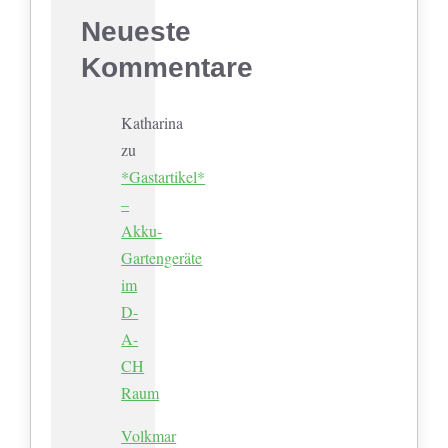
Neueste
Kommentare
Katharina
zu
*Gastartikel*
–
Akku-
Gartengeräte
im
D-
A-
CH
Raum
Volkmar