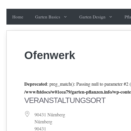
Zum
Inhalt
Home
Garten Basics
Garten Design
Pfl
springen
Ofenwerk
Deprecated
: preg_match(): Passing null to parameter #2 (
/www/htdocs/w01eea79/garten-pflanzen.info/wp-conten
VERANSTALTUNGSORT
90431 Nürnberg
Nürnberg
90431