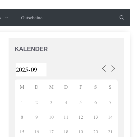
s
Gutscheine
KALENDER
M
D
M
D
F
S
S
1
2
3
4
5
6
7
8
9
10
11
12
13
14
15
16
17
18
19
20
21