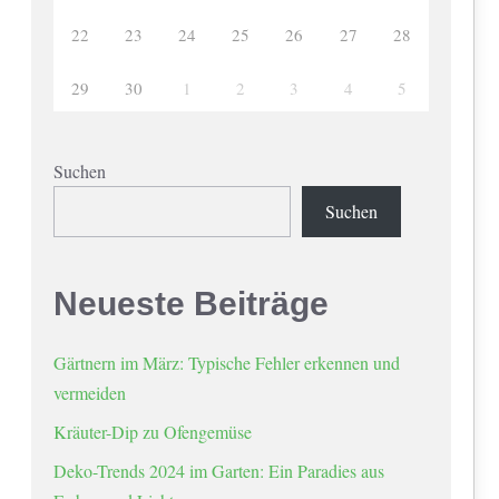
22
23
24
25
26
27
28
29
30
1
2
3
4
5
Suchen
Suchen
Neueste Beiträge
Gärtnern im März: Typische Fehler erkennen und
vermeiden
Kräuter-Dip zu Ofengemüse
Deko-Trends 2024 im Garten: Ein Paradies aus