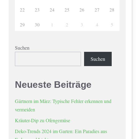
22
23
24
25
26
27
28
29
30
1
2
3
4
5
Suchen
Suchen
Neueste Beiträge
Gärtnern im März: Typische Fehler erkennen und
vermeiden
Kräuter-Dip zu Ofengemüse
Deko-Trends 2024 im Garten: Ein Paradies aus