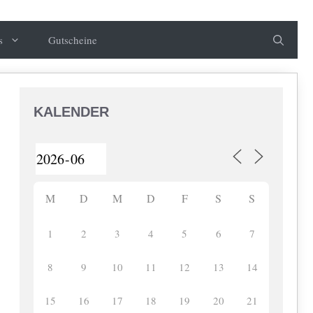
s
Gutscheine
KALENDER
M
D
M
D
F
S
S
1
2
3
4
5
6
7
8
9
10
11
12
13
14
15
16
17
18
19
20
21