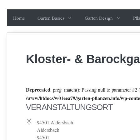
Zum
Inhalt
Home
Garten Basics
Garten Design
Pfl
springen
Kloster- & Barockga
Deprecated
: preg_match(): Passing null to parameter #2 (
/www/htdocs/w01eea79/garten-pflanzen.info/wp-conten
VERANSTALTUNGSORT
94501 Aldersbach
Aldersbach
94501